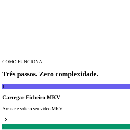
Arrasta e larga o vídeo aqui
Suporta MP4, MKV, AVI, MOV, WebM e mais
ou
Arrasta e
Explorar ficheiros
Extrair de URL
Extrair
COMO FUNCIONA
Três passos. Zero complexidade.
1
Carregar Ficheiro MKV
Arraste e solte o seu vídeo MKV
2