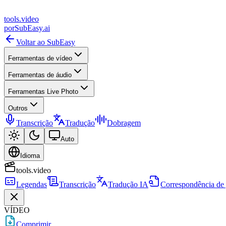
tools
.
video
por
SubEasy.ai
Voltar ao SubEasy
Ferramentas de vídeo
Ferramentas de áudio
Ferramentas Live Photo
Outros
Transcrição
Tradução
Dobragem
Auto
Idioma
tools.video
Legendas
Transcrição
Tradução IA
Correspondência de
VÍDEO
Comprimir