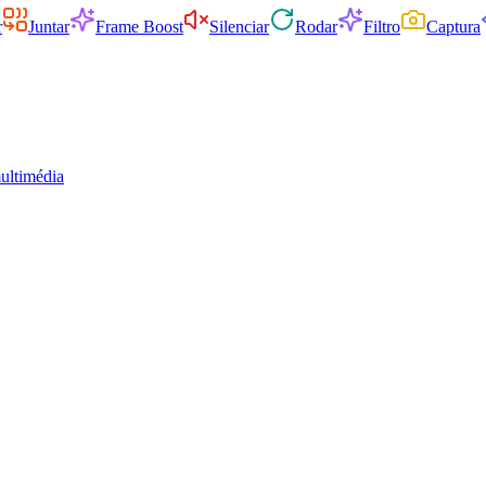
r
Juntar
Frame Boost
Silenciar
Rodar
Filtro
Captura
ultimédia