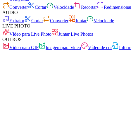
Converter
Cortar
Velocidade
Recortar
Redimensiona
ÁUDIO
Extrator
Cortar
Converter
Juntar
Velocidade
LIVE PHOTO
Vídeo para Live Photo
Juntar Live Photos
OUTROS
Vídeo para GIF
Imagem para vídeo
Vídeo de cor
Info m
Rápido
Sem anúncios
0 carregamentos
Sem registo
Conversor de vídeo
Converta vídeos entre qualquer formato