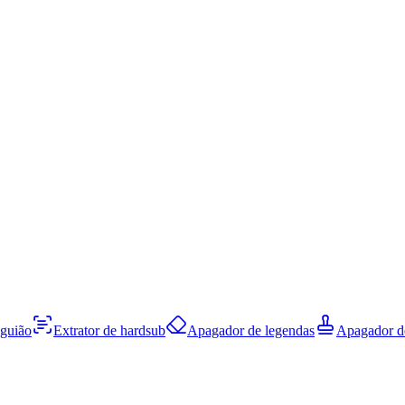
 guião
Extrator de hardsub
Apagador de legendas
Apagador d