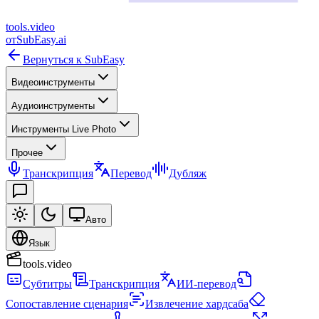
tools
.
video
от
SubEasy.ai
Вернуться к SubEasy
Видеоинструменты
Аудиоинструменты
Инструменты Live Photo
Прочее
Транскрипция
Перевод
Дубляж
Авто
Язык
tools.video
Субтитры
Транскрипция
ИИ-перевод
Сопоставление сценария
Извлечение хардсаба