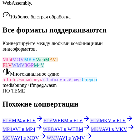
WebAssembly.
10x
более быстрая обработка
Все форматы поддерживаются
Конвертируйте между любыми комбинациями
видеоформатов.
MP4
MOV
MKV
WebM
AVI
FLV
WMV
3GP
M4V
Многоканальное аудио
5.1 объёмный звук
7.1 объёмный звук
Стерео
mediabunny
+
ffmpeg.wasm
ПО ТЕМЕ
Похожие конвертации
FLV
MP4 в FLV
FLV
WEBM в FLV
FLV
MKV в FLV
MP4
AVI в MP4
WEB
AVI в WEBM
MKV
AVI в MKV
MOV
AVI в MOV
WMV
AVI в WMV