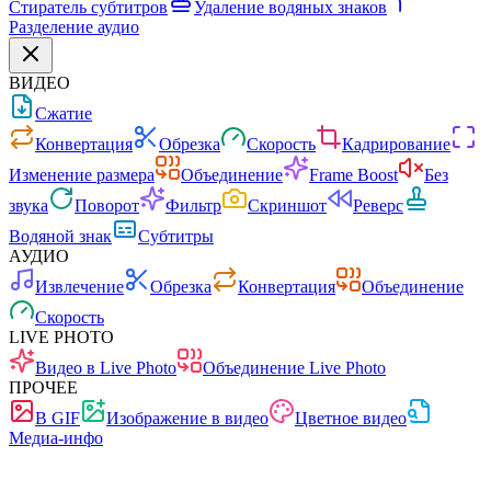
Стиратель субтитров
Удаление водяных знаков
Разделение аудио
ВИДЕО
Сжатие
Конвертация
Обрезка
Скорость
Кадрирование
Изменение размера
Объединение
Frame Boost
Без
звука
Поворот
Фильтр
Скриншот
Реверс
Водяной знак
Субтитры
АУДИО
Извлечение
Обрезка
Конвертация
Объединение
Скорость
LIVE PHOTO
Видео в Live Photo
Объединение Live Photo
ПРОЧЕЕ
В GIF
Изображение в видео
Цветное видео
Медиа-инфо
Быстро