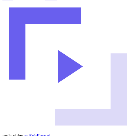
tools
.
video
от
SubEasy.ai