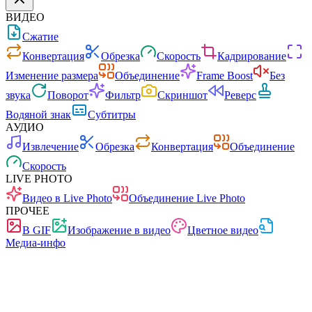
ВИДЕО
Сжатие
Конвертация
Обрезка
Скорость
Кадрирование
Изменение размера
Объединение
Frame Boost
Без
звука
Поворот
Фильтр
Скриншот
Реверс
Водяной знак
Субтитры
АУДИО
Извлечение
Обрезка
Конвертация
Объединение
Скорость
LIVE PHOTO
Видео в Live Photo
Объединение Live Photo
ПРОЧЕЕ
В GIF
Изображение в видео
Цветное видео
Медиа-инфо
Быстро
Без рекламы
0 загрузок