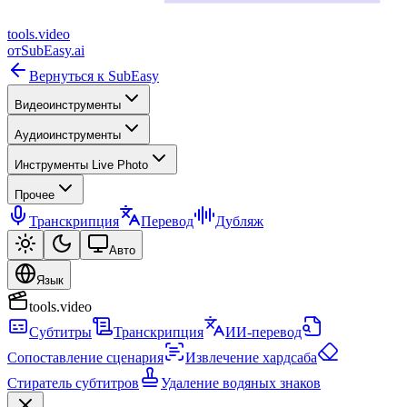
tools
.
video
от
SubEasy.ai
Вернуться к SubEasy
Видеоинструменты
Аудиоинструменты
Инструменты Live Photo
Прочее
Транскрипция
Перевод
Дубляж
Авто
Язык
tools.video
Субтитры
Транскрипция
ИИ-перевод
Сопоставление сценария
Извлечение хардсаба
Стиратель субтитров
Удаление водяных знаков