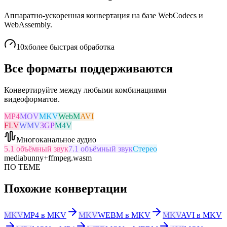
Аппаратно-ускоренная конвертация на базе WebCodecs и
WebAssembly.
10x
более быстрая обработка
Все форматы поддерживаются
Конвертируйте между любыми комбинациями
видеоформатов.
MP4
MOV
MKV
WebM
AVI
FLV
WMV
3GP
M4V
Многоканальное аудио
5.1 объёмный звук
7.1 объёмный звук
Стерео
mediabunny
+
ffmpeg.wasm
ПО ТЕМЕ
Похожие конвертации
MKV
MP4 в MKV
MKV
WEBM в MKV
MKV
AVI в MKV