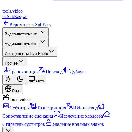
tools
.
video
от
SubEasy.ai
Вернуться к SubEasy
Видеоинструменты
Аудиоинструменты
Инструменты Live Photo
Прочее
Транскрипция
Перевод
Дубляж
Авто
Язык
tools.video
Субтитры
Транскрипция
ИИ-перевод
Сопоставление сценария
Извлечение хардсаба
Стиратель субтитров
Удаление водяных знаков