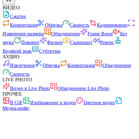
ВИДЕО
Сжатие
Конвертация
Обрезка
Скорость
Кадрирование
Изменение размера
Объединение
Frame Boost
Без
звука
Поворот
Фильтр
Скриншот
Реверс
Водяной знак
Субтитры
АУДИО
Извлечение
Обрезка
Конвертация
Объединение
Скорость
LIVE PHOTO
Видео в Live Photo
Объединение Live Photo
ПРОЧЕЕ
В GIF
Изображение в видео
Цветное видео
Медиа-инфо
Быстро
Без рекламы
0 загрузок