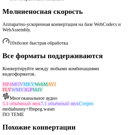
Молниеносная скорость
Аппаратно-ускоренная конвертация на базе WebCodecs и
WebAssembly.
10x
более быстрая обработка
Все форматы поддерживаются
Конвертируйте между любыми комбинациями
видеоформатов.
MP4
MOV
MKV
WebM
AVI
FLV
WMV
3GP
M4V
Многоканальное аудио
5.1 объёмный звук
7.1 объёмный звук
Стерео
mediabunny
+
ffmpeg.wasm
ПО ТЕМЕ
Похожие конвертации