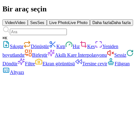
Bir araç seçin
Video
Video
Ses
Ses
Live Photo
Live Photo
Daha fazla
Daha fazla
⌘
K
Sıkıştır
Dönüştür
Kırp
Hız
Kes
Yeniden
boyutlandır
Birleştir
Akıllı Kare İnterpolasyonu
Sessiz
Döndür
Filtre
Ekran görüntüsü
Tersine çevir
Filigran
Altyazı
50 GB'a kadar dosyaları
kolayca işleyin.
4K çekim, 8K dışa aktarma, saatlerce süren kayıtlar — hiçbir şey
çok büyük değil. Devasa dosyaları yükleme limiti, sunucu zaman
aşımı veya kalite kaybı olmadan işleyin.