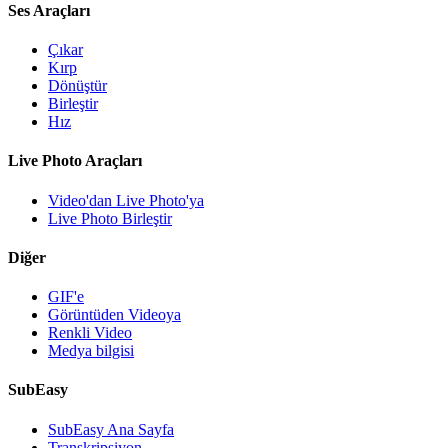
Ses Araçları
Çıkar
Kırp
Dönüştür
Birleştir
Hız
Live Photo Araçları
Video'dan Live Photo'ya
Live Photo Birleştir
Diğer
GIF'e
Görüntüden Videoya
Renkli Video
Medya bilgisi
SubEasy
SubEasy Ana Sayfa
Transkripsiyon