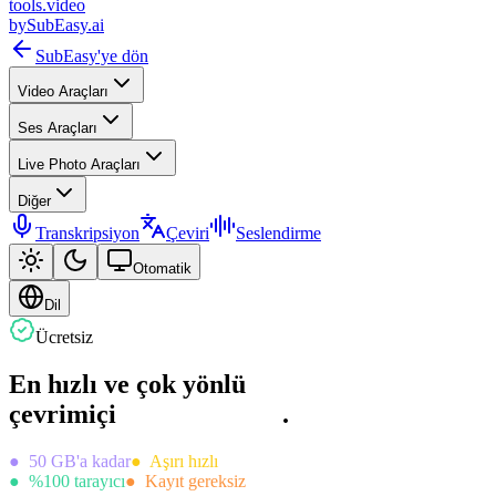
tools
.
video
by
SubEasy.ai
SubEasy'ye dön
Video Araçları
Ses Araçları
Live Photo Araçları
Diğer
Transkripsiyon
Çeviri
Seslendirme
Otomatik
Dil
Ücretsiz
En hızlı ve çok yönlü
çevrimiçi
.
●
50 GB'a kadar
●
Aşırı hızlı
●
%100 tarayıcı
●
Kayıt gereksiz