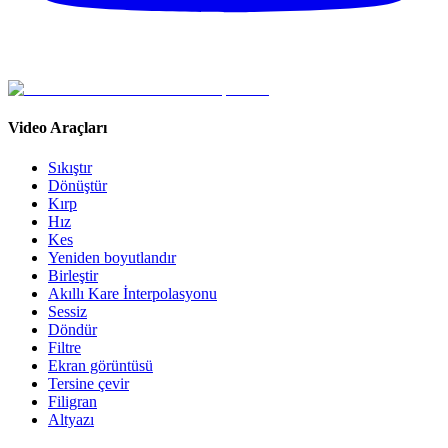
Video Araçları
Sıkıştır
Dönüştür
Kırp
Hız
Kes
Yeniden boyutlandır
Birleştir
Akıllı Kare İnterpolasyonu
Sessiz
Döndür
Filtre
Ekran görüntüsü
Tersine çevir
Filigran
Altyazı