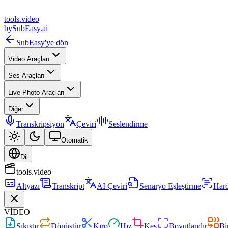
tools
.
video
by
SubEasy.ai
SubEasy'ye dön
Video Araçları
Ses Araçları
Live Photo Araçları
Diğer
Transkripsiyon
Çeviri
Seslendirme
Otomatik
Dil
tools.video
Altyazı
Transkript
AI Çeviri
Senaryo Eşleştirme
Hard
VİDEO
Sıkıştır
Dönüştür
Kırp
Hız
Kes
Boyutlandır
Bir