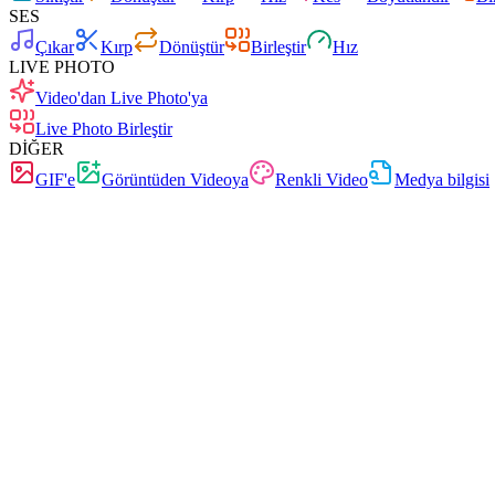
SES
Çıkar
Kırp
Dönüştür
Birleştir
Hız
LIVE PHOTO
Video'dan Live Photo'ya
Live Photo Birleştir
DİĞER
GIF'e
Görüntüden Videoya
Renkli Video
Medya bilgisi
Ücretsiz
Reklamsız
0 yükleme
Kayıt gereksiz
Live Photo Birleştir
Birden çok Live Photo videosunu tek bir klipte uç uca ekle