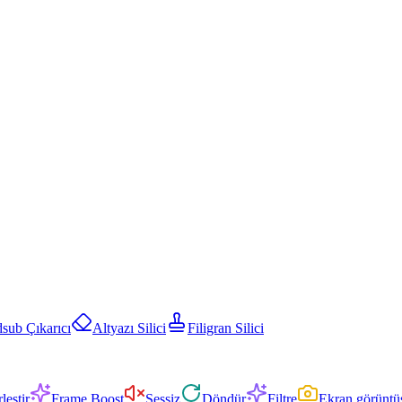
sub Çıkarıcı
Altyazı Silici
Filigran Silici
leştir
Frame Boost
Sessiz
Döndür
Filtre
Ekran görüntü