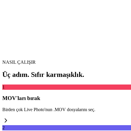
Video dosyasını buraya sürükleyin
MP4, MKV, AVI, MOV, WebM ve daha fazlası
veya
Video dosy
Dosyaları göz at
URL'den çıkar
Çıkar
NASIL ÇALIŞIR
Üç adım. Sıfır karmaşıklık.
1
MOV'ları bırak
Birden çok Live Photo'nun .MOV dosyalarını seç.
2