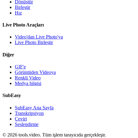
Dönüştür
Birleştir
Hız
Live Photo Araçları
Video'dan Live Photo'ya
Live Photo Birleştir
Diğer
GIF'e
Görüntüden Videoya
Renkli Video
Medya bilgisi
SubEasy
SubEasy Ana Sayfa
Transkripsiyon
Çeviri
Seslendirme
© 2026 tools.video. Tüm işlem tarayıcıda gerçekleşir.