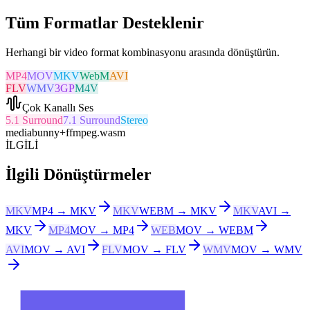
Tüm Formatlar Desteklenir
Herhangi bir video format kombinasyonu arasında dönüştürün.
MP4
MOV
MKV
WebM
AVI
FLV
WMV
3GP
M4V
Çok Kanallı Ses
5.1 Surround
7.1 Surround
Stereo
mediabunny
+
ffmpeg.wasm
İLGİLİ
İlgili Dönüştürmeler
MKV
MP4 → MKV
MKV
WEBM → MKV
MKV
AVI →
MKV
MP4
MOV → MP4
WEB
MOV → WEBM
AVI
MOV → AVI
FLV
MOV → FLV
WMV
MOV → WMV