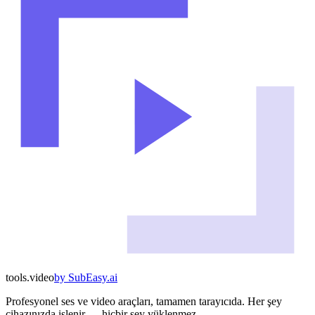
tools
.
video
by
SubEasy.ai
Profesyonel ses ve video araçları, tamamen tarayıcıda. Her şey
cihazınızda işlenir — hiçbir şey yüklenmez.