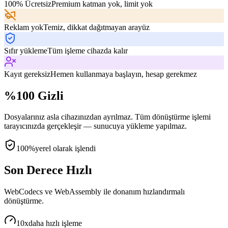
100% Ücretsiz
Premium katman yok, limit yok
Reklam yok
Temiz, dikkat dağıtmayan arayüz
Sıfır yükleme
Tüm işleme cihazda kalır
Kayıt gereksiz
Hemen kullanmaya başlayın, hesap gerekmez
%100 Gizli
Dosyalarınız asla cihazınızdan ayrılmaz. Tüm dönüştürme işlemi
tarayıcınızda gerçekleşir — sunucuya yükleme yapılmaz.
100%
yerel olarak işlendi
Son Derece Hızlı
WebCodecs ve WebAssembly ile donanım hızlandırmalı
dönüştürme.
10x
daha hızlı işleme