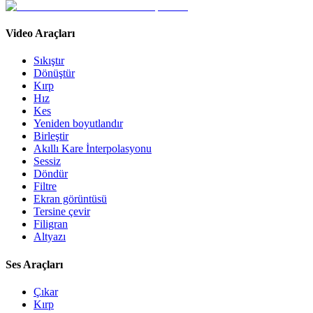
Video Araçları
Sıkıştır
Dönüştür
Kırp
Hız
Kes
Yeniden boyutlandır
Birleştir
Akıllı Kare İnterpolasyonu
Sessiz
Döndür
Filtre
Ekran görüntüsü
Tersine çevir
Filigran
Altyazı
Ses Araçları
Çıkar
Kırp