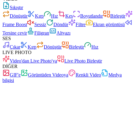
Sıkıştır
Dönüştür
Kırp
Hız
Kes
Boyutlandır
Birleştir
Frame Boost
Sessiz
Döndür
Filtre
Ekran görüntüsü
Tersine çevir
Filigran
Altyazı
SES
Çıkar
Kırp
Dönüştür
Birleştir
Hız
LIVE PHOTO
Video'dan Live Photo'ya
Live Photo Birleştir
DİĞER
GIF'e
Görüntüden Videoya
Renkli Video
Medya
bilgisi
Hızlı
Reklamsız
0 yükleme
Kayıt gereksiz
Video dönüştürücü