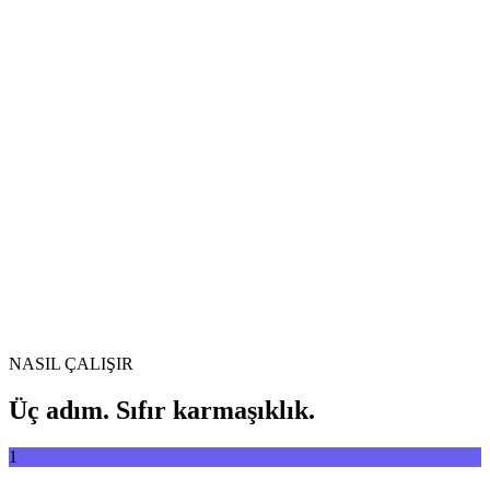
Videoları formatlar arasında özgürce dönüştürün
Video dosyasını buraya sürükleyin
MP4, MKV, AVI, MOV, WebM ve daha fazlası
veya
Video
Dosyaları göz at
dosyasını buraya sürükleyin
.
Dosyaları göz at
.
URL'den çıkar
Çıkar
NASIL ÇALIŞIR
Üç adım. Sıfır karmaşıklık.
1