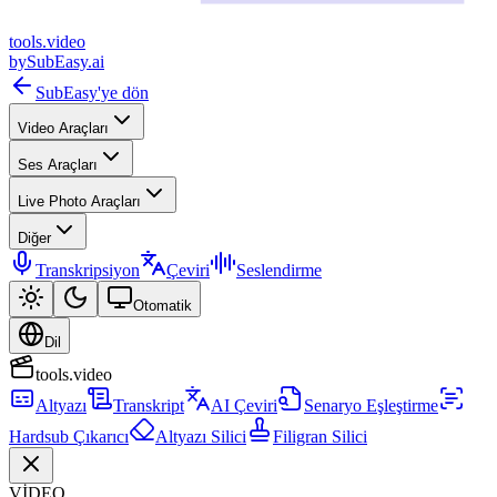
tools
.
video
by
SubEasy.ai
SubEasy'ye dön
Video Araçları
Ses Araçları
Live Photo Araçları
Diğer
Transkripsiyon
Çeviri
Seslendirme
Otomatik
Dil
tools.video
Altyazı
Transkript
AI Çeviri
Senaryo Eşleştirme
Hardsub Çıkarıcı
Altyazı Silici
Filigran Silici
VİDEO