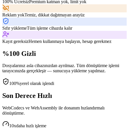
100% Ücretsiz
Premium katman yok, limit yok
Reklam yok
Temiz, dikkat dağıtmayan arayüz
Sıfır yükleme
Tüm işleme cihazda kalır
Kayıt gereksiz
Hemen kullanmaya başlayın, hesap gerekmez
%100 Gizli
Dosyalarınız asla cihazınızdan ayrılmaz. Tüm dönüştürme işlemi
tarayıcınızda gerçekleşir — sunucuya yükleme yapılmaz.
100%
yerel olarak işlendi
Son Derece Hızlı
WebCodecs ve WebAssembly ile donanım hızlandırmalı
dönüştürme.
10x
daha hızlı işleme