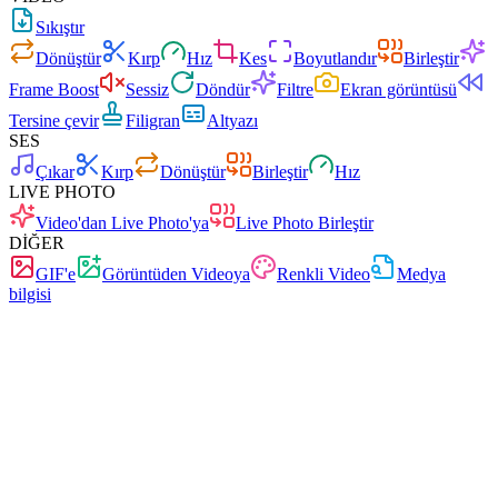
Sıkıştır
Dönüştür
Kırp
Hız
Kes
Boyutlandır
Birleştir
Frame Boost
Sessiz
Döndür
Filtre
Ekran görüntüsü
Tersine çevir
Filigran
Altyazı
SES
Çıkar
Kırp
Dönüştür
Birleştir
Hız
LIVE PHOTO
Video'dan Live Photo'ya
Live Photo Birleştir
DİĞER
GIF'e
Görüntüden Videoya
Renkli Video
Medya
bilgisi
Hızlı
Reklamsız
0 yükleme
Kayıt gereksiz
Video dönüştürücü