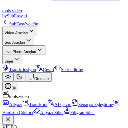
tools
.
video
by
SubEasy.ai
SubEasy'ye dön
Video Araçları
Ses Araçları
Live Photo Araçları
Diğer
Transkripsiyon
Çeviri
Seslendirme
Otomatik
Dil
tools.video
Altyazı
Transkript
AI Çeviri
Senaryo Eşleştirme
Hardsub Çıkarıcı
Altyazı Silici
Filigran Silici
VİDEO