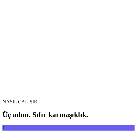
Videoları formatlar arasında özgürce dönüştürün
Video dosyasını buraya sürükleyin
MP4, MKV, AVI, MOV, WebM ve daha fazlası
veya
Video
Dosyaları göz at
dosyasını buraya sürükleyin
.
Dosyaları göz at
.
URL'den çıkar
Çıkar
NASIL ÇALIŞIR
Üç adım. Sıfır karmaşıklık.
1