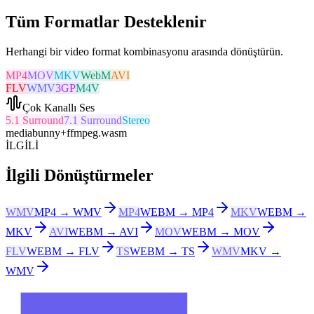
Tüm Formatlar Desteklenir
Herhangi bir video format kombinasyonu arasında dönüştürün.
MP4
MOV
MKV
WebM
AVI
FLV
WMV
3GP
M4V
Çok Kanallı Ses
5.1 Surround
7.1 Surround
Stereo
mediabunny
+
ffmpeg.wasm
İLGİLİ
İlgili Dönüştürmeler
WMV
MP4 → WMV
MP4
WEBM → MP4
MKV
WEBM →
MKV
AVI
WEBM → AVI
MOV
WEBM → MOV
FLV
WEBM → FLV
TS
WEBM → TS
WMV
MKV →
WMV