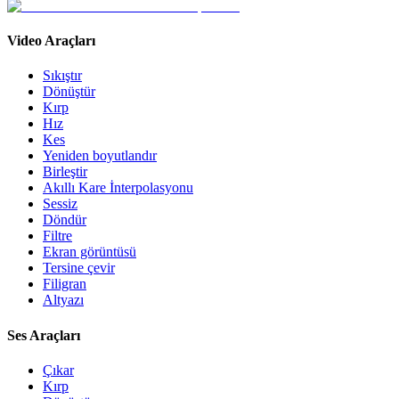
Video Araçları
Sıkıştır
Dönüştür
Kırp
Hız
Kes
Yeniden boyutlandır
Birleştir
Akıllı Kare İnterpolasyonu
Sessiz
Döndür
Filtre
Ekran görüntüsü
Tersine çevir
Filigran
Altyazı
Ses Araçları
Çıkar
Kırp