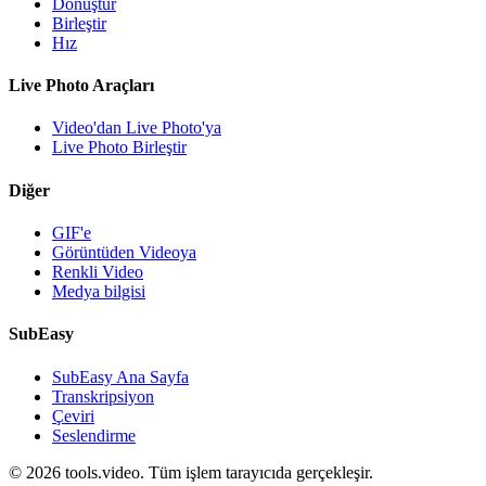
Dönüştür
Birleştir
Hız
Live Photo Araçları
Video'dan Live Photo'ya
Live Photo Birleştir
Diğer
GIF'e
Görüntüden Videoya
Renkli Video
Medya bilgisi
SubEasy
SubEasy Ana Sayfa
Transkripsiyon
Çeviri
Seslendirme
© 2026 tools.video. Tüm işlem tarayıcıda gerçekleşir.