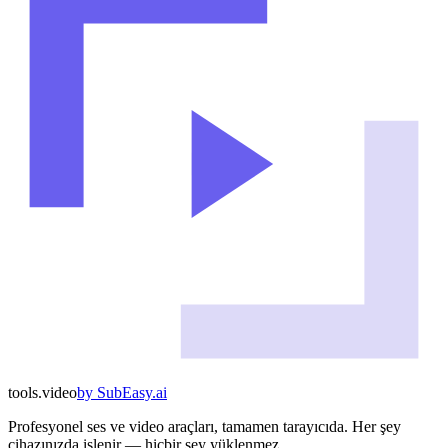
tools
.
video
by
SubEasy.ai
Profesyonel ses ve video araçları, tamamen tarayıcıda. Her şey
cihazınızda işlenir — hiçbir şey yüklenmez.