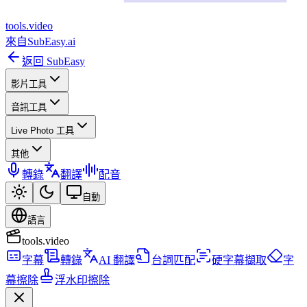
tools
.
video
來自
SubEasy.ai
返回 SubEasy
影片工具
音訊工具
Live Photo 工具
其他
轉錄
翻譯
配音
自動
語言
tools.video
字幕
轉錄
AI 翻譯
台詞匹配
硬字幕擷取
字
幕擦除
浮水印擦除