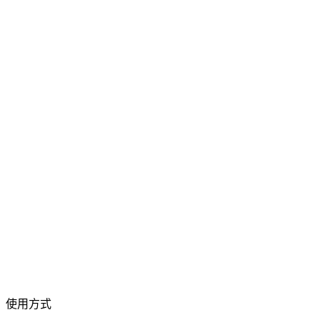
影片轉 Live Photo
把影片片段轉為真正的 iOS Live Photo
拖曳影片檔案到此處
支援 MP4、MKV、AVI、MOV、WebM 等格式
或
拖曳影片檔案
瀏覽檔案
到此處
.
瀏覽檔案
.
從 URL 擷取
擷取
使用方式