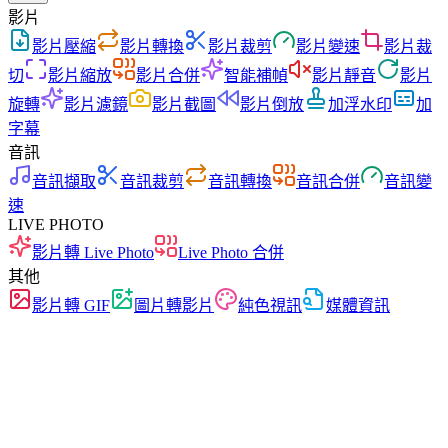
影片
影片壓縮
影片轉換
影片裁剪
影片變速
影片裁
切
影片縮放
影片合併
智能補幀
影片靜音
影片
旋轉
影片濾鏡
影片截圖
影片倒放
加浮水印
加
字幕
音訊
音訊擷取
音訊裁剪
音訊轉換
音訊合併
音訊變
速
LIVE PHOTO
影片轉 Live Photo
Live Photo 合併
其他
影片轉 GIF
圖片轉影片
純色視訊
媒體資訊
免費
無廣告
零上傳
無需註冊