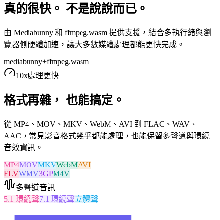
真的很快。 不是說說而已。
由 Mediabunny 和 ffmpeg.wasm 提供支援，結合多執行緒與瀏
覽器側硬體加速，讓大多數媒體處理都能更快完成。
mediabunny
+
ffmpeg.wasm
10x
處理更快
格式再雜， 也能搞定。
從 MP4、MOV、MKV、WebM、AVI 到 FLAC、WAV、
AAC，常見影音格式幾乎都能處理，也能保留多聲道與環繞
音效資訊。
MP4
MOV
MKV
WebM
AVI
FLV
WMV
3GP
M4V
多聲道音訊
5.1 環繞聲
7.1 環繞聲
立體聲