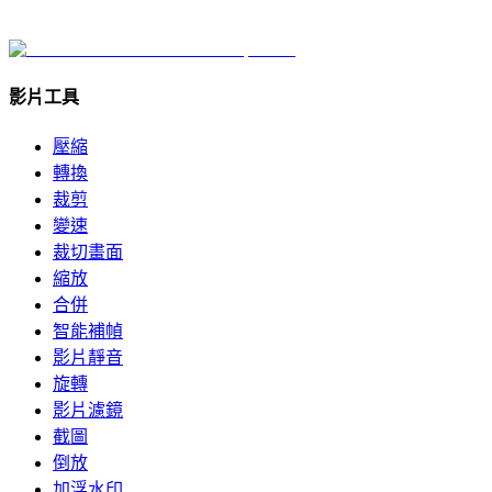
影片工具
壓縮
轉換
裁剪
變速
裁切畫面
縮放
合併
智能補幀
影片靜音
旋轉
影片濾鏡
截圖
倒放
加浮水印