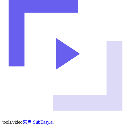
tools
.
video
來自
SubEasy.ai