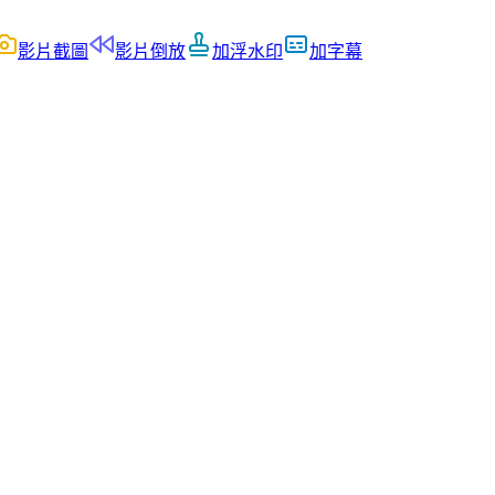
影片截圖
影片倒放
加浮水印
加字幕