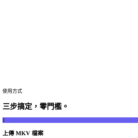
拖曳影片檔案到此處
支援 MP4、MKV、AVI、MOV、WebM 等格式
或
拖曳影片檔案
瀏覽檔案
從 URL 擷取
擷取
使用方式
三步搞定，零門檻。
1
上傳 MKV 檔案