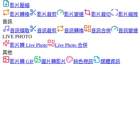
影片壓縮
影片轉換
影片裁剪
影片變速
影片裁切
影片縮放
音訊
音訊擷取
音訊裁剪
音訊轉換
音訊合併
音訊變速
LIVE PHOTO
影片轉 Live Photo
Live Photo 合併
其他
影片轉 GIF
圖片轉影片
純色視訊
媒體資訊
快速
無廣告
零上傳
無需註冊
影片轉換
在各種格式之間自由轉換影片