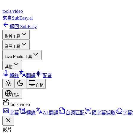
tools
.
video
來自
SubEasy.ai
返回 SubEasy
影片工具
音訊工具
Live Photo 工具
其他
轉錄
翻譯
配音
自動
語言
tools.video
字幕
轉錄
AI 翻譯
台詞匹配
硬字幕擷取
字幕
影片