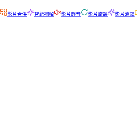
影片合併
智能補幀
影片靜音
影片旋轉
影片濾鏡