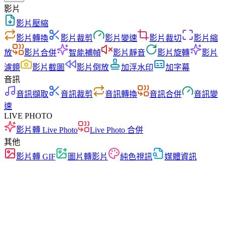
影片
影片壓縮
影片轉換
影片裁剪
影片變速
影片裁切
影片縮
放
影片合併
智能補幀
影片靜音
影片旋轉
影片
濾鏡
影片截圖
影片倒放
加浮水印
加字幕
音訊
音訊擷取
音訊裁剪
音訊轉換
音訊合併
音訊變
速
LIVE PHOTO
影片轉 Live Photo
Live Photo 合併
其他
影片轉 GIF
圖片轉影片
純色視訊
媒體資訊
快速
無廣告
零上傳
無需註冊