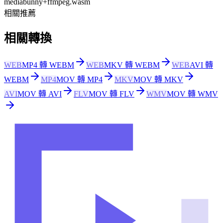
mediabunny
+
ffmpeg.wasm
相關推薦
相關轉換
WEB
MP4 轉 WEBM
WEB
MKV 轉 WEBM
WEB
AVI 轉
WEBM
MP4
MOV 轉 MP4
MKV
MOV 轉 MKV
AVI
MOV 轉 AVI
FLV
MOV 轉 FLV
WMV
MOV 轉 WMV