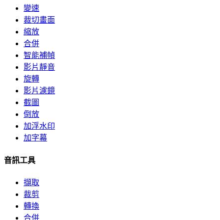
變速
裁切畫面
縮放
合併
智能補幀
影片靜音
旋轉
影片濾鏡
截圖
倒放
加浮水印
加字幕
音訊工具
擷取
裁剪
轉換
合併