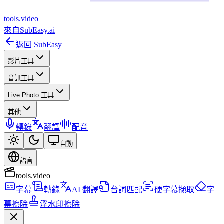
tools
.
video
來自
SubEasy.ai
返回 SubEasy
影片工具
音訊工具
Live Photo 工具
其他
轉錄
翻譯
配音
自動
語言
tools.video
字幕
轉錄
AI 翻譯
台詞匹配
硬字幕擷取
字
幕擦除
浮水印擦除