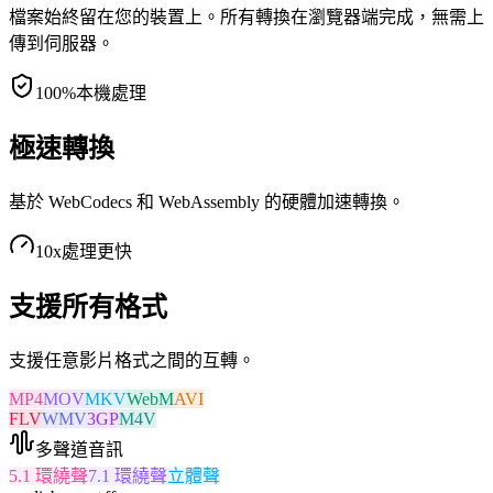
檔案始終留在您的裝置上。所有轉換在瀏覽器端完成，無需上
傳到伺服器。
100%
本機處理
極速轉換
基於 WebCodecs 和 WebAssembly 的硬體加速轉換。
10x
處理更快
支援所有格式
支援任意影片格式之間的互轉。
MP4
MOV
MKV
WebM
AVI
FLV
WMV
3GP
M4V
多聲道音訊
5.1 環繞聲
7.1 環繞聲
立體聲