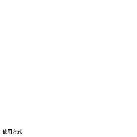
影片轉換
在各種格式之間自由轉換影片
拖曳影片檔案到此處
支援 MP4、MKV、AVI、MOV、WebM 等格式
或
拖曳影片檔案
瀏覽檔案
到此處
.
瀏覽檔案
.
從 URL 擷取
擷取
使用方式