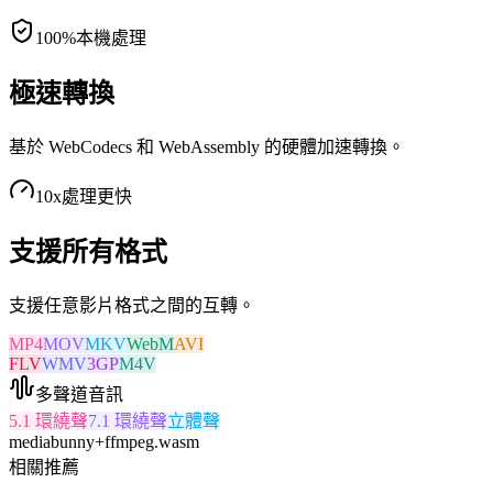
100%
本機處理
極速轉換
基於 WebCodecs 和 WebAssembly 的硬體加速轉換。
10x
處理更快
支援所有格式
支援任意影片格式之間的互轉。
MP4
MOV
MKV
WebM
AVI
FLV
WMV
3GP
M4V
多聲道音訊
5.1 環繞聲
7.1 環繞聲
立體聲
mediabunny
+
ffmpeg.wasm
相關推薦