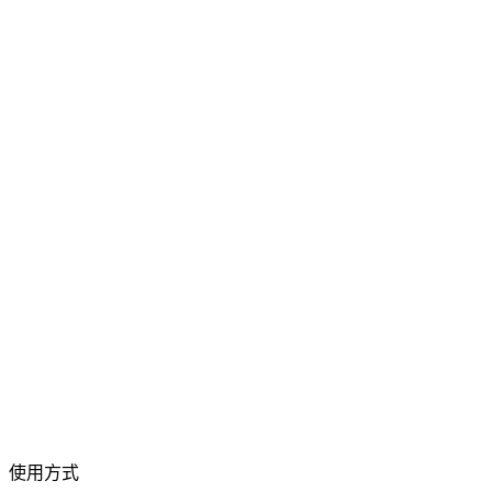
影片轉換
在各種格式之間自由轉換影片
拖曳影片檔案到此處
支援 MP4、MKV、AVI、MOV、WebM 等格式
或
拖曳影片檔案
瀏覽檔案
到此處
.
瀏覽檔案
.
從 URL 擷取
擷取
使用方式