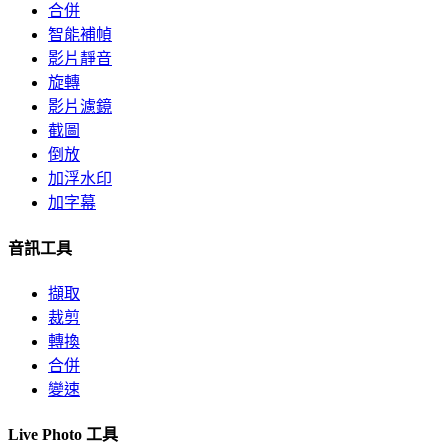
合併
智能補幀
影片靜音
旋轉
影片濾鏡
截圖
倒放
加浮水印
加字幕
音訊工具
擷取
裁剪
轉換
合併
變速
Live Photo 工具