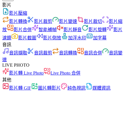
影片
影片壓縮
影片轉換
影片裁剪
影片變速
影片裁切
影片縮
放
影片合併
智能補幀
影片靜音
影片旋轉
影片
濾鏡
影片截圖
影片倒放
加浮水印
加字幕
音訊
音訊擷取
音訊裁剪
音訊轉換
音訊合併
音訊變
速
LIVE PHOTO
影片轉 Live Photo
Live Photo 合併
其他
影片轉 GIF
圖片轉影片
純色視訊
媒體資訊
快速
無廣告
零上傳
無需註冊