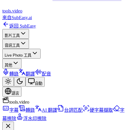
tools
.
video
來自
SubEasy.ai
返回 SubEasy
影片工具
音訊工具
Live Photo 工具
其他
轉錄
翻譯
配音
自動
語言
tools.video
字幕
轉錄
AI 翻譯
台詞匹配
硬字幕擷取
字
幕擦除
浮水印擦除