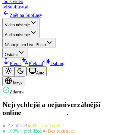
tools
.
video
od
SubEasy.ai
Zpět na SubEasy
Video nástroje
Audio nástroje
Nástroje pro Live Photo
Ostatní
Přepis
Překlad
Dabing
Auto
Jazyk
Zdarma
Nejrychlejší a nejuniverzálnější
online
.
●
Až 50 GB
●
Bleskově rychlé
●
100% v prohlížeči
●
Bez registrace