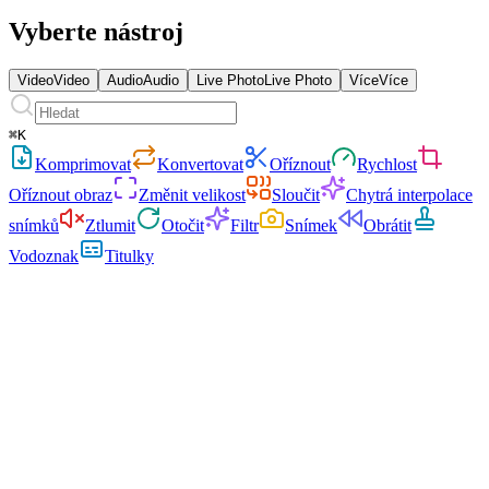
Vyberte nástroj
Video
Video
Audio
Audio
Live Photo
Live Photo
Více
Více
⌘
K
Komprimovat
Konvertovat
Oříznout
Rychlost
Oříznout obraz
Změnit velikost
Sloučit
Chytrá interpolace
snímků
Ztlumit
Otočit
Filtr
Snímek
Obrátit
Vodoznak
Titulky
Zpracujte soubory až
50 GB snadno.
4K záběry, 8K exporty, hodinové nahrávky — nic není příliš velké.
Zpracujte obrovské soubory bez limitů nahrávání, timeoutů serveru
nebo ztráty kvality.