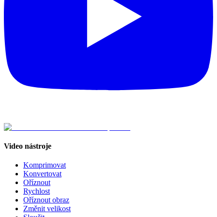
Video nástroje
Komprimovat
Konvertovat
Oříznout
Rychlost
Oříznout obraz
Změnit velikost