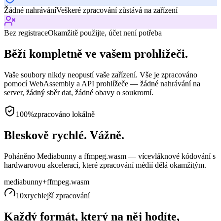
Žádné nahrávání
Veškeré zpracování zůstává na zařízení
Bez registrace
Okamžitě použijte, účet není potřeba
Běží kompletně ve vašem prohlížeči.
Vaše soubory nikdy neopustí vaše zařízení. Vše je zpracováno
pomocí WebAssembly a API prohlížeče — žádné nahrávání na
server, žádný sběr dat, žádné obavy o soukromí.
100%
zpracováno lokálně
Bleskově rychlé. Vážně.
Poháněno Mediabunny a ffmpeg.wasm — vícevláknové kódování s
hardwarovou akcelerací, které zpracování médií dělá okamžitým.
mediabunny
+
ffmpeg.wasm
10x
rychlejší zpracování
Každý formát, který na něj hodíte,