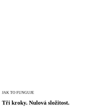
Sloučení Live Photo
Spojte videa z několika Live Photos do jednoho klipu
Přetáhněte video soubor sem
Podporuje MP4, MKV, AVI, MOV, WebM a další
nebo
Procházet soubory
Přetáhněte video soubor sem
.
Procházet soubory
.
Extrahovat z URL
Extrahovat
JAK TO FUNGUJE
Tři kroky. Nulová složitost.