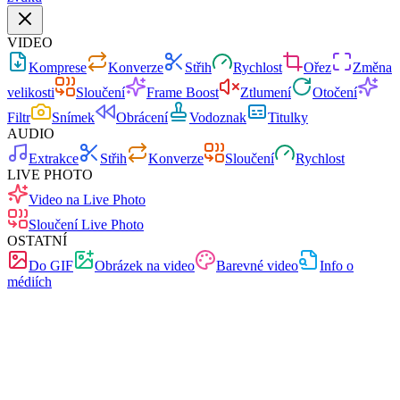
VIDEO
Komprese
Konverze
Střih
Rychlost
Ořez
Změna
velikosti
Sloučení
Frame Boost
Ztlumení
Otočení
Filtr
Snímek
Obrácení
Vodoznak
Titulky
AUDIO
Extrakce
Střih
Konverze
Sloučení
Rychlost
LIVE PHOTO
Video na Live Photo
Sloučení Live Photo
OSTATNÍ
Do GIF
Obrázek na video
Barevné video
Info o
médiích
Zdarma
Bez reklam
0 nahrávání
Bez registrace