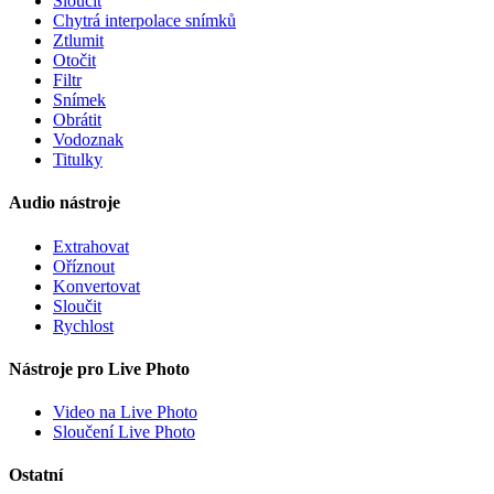
Sloučit
Chytrá interpolace snímků
Ztlumit
Otočit
Filtr
Snímek
Obrátit
Vodoznak
Titulky
Audio nástroje
Extrahovat
Oříznout
Konvertovat
Sloučit
Rychlost
Nástroje pro Live Photo
Video na Live Photo
Sloučení Live Photo
Ostatní