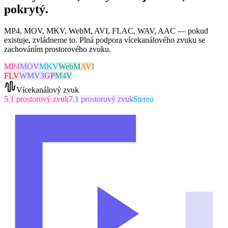
pokrytý.
MP4, MOV, MKV, WebM, AVI, FLAC, WAV, AAC — pokud
existuje, zvládneme to. Plná podpora vícekanálového zvuku se
zachováním prostorového zvuku.
MP4
MOV
MKV
WebM
AVI
FLV
WMV
3GP
M4V
Vícekanálový zvuk
5.1 prostorový zvuk
7.1 prostorový zvuk
Stereo