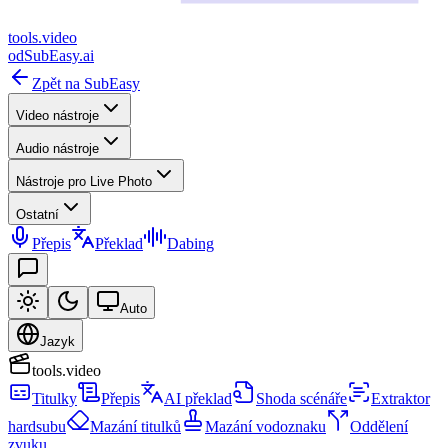
tools
.
video
od
SubEasy.ai
Zpět na SubEasy
Video nástroje
Audio nástroje
Nástroje pro Live Photo
Ostatní
Přepis
Překlad
Dabing
Auto
Jazyk
tools.video
Titulky
Přepis
AI překlad
Shoda scénáře
Extraktor
hardsubu
Mazání titulků
Mazání vodoznaku
Oddělení
zvuku