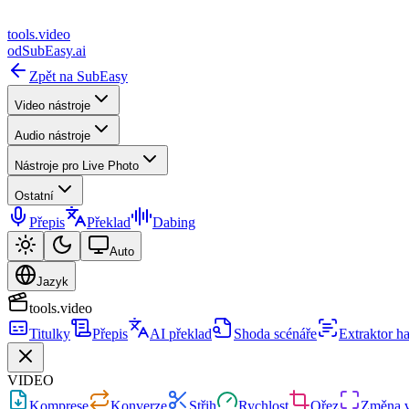
tools
.
video
od
SubEasy.ai
Zpět na SubEasy
Video nástroje
Audio nástroje
Nástroje pro Live Photo
Ostatní
Přepis
Překlad
Dabing
Auto
Jazyk
tools.video
Titulky
Přepis
AI překlad
Shoda scénáře
Extraktor h
VIDEO
Komprese
Konverze
Střih
Rychlost
Ořez
Změna v