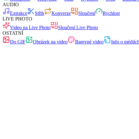
AUDIO
Extrakce
Střih
Konverze
Sloučení
Rychlost
LIVE PHOTO
Video na Live Photo
Sloučení Live Photo
OSTATNÍ
Do GIF
Obrázek na video
Barevné video
Info o médiíc
Zdarma
Bez reklam
0 nahrávání
Bez registrace
Video na Live Photo
Převeď video klip na skutečné iOS Live Photo
Přetáhněte video soubor sem