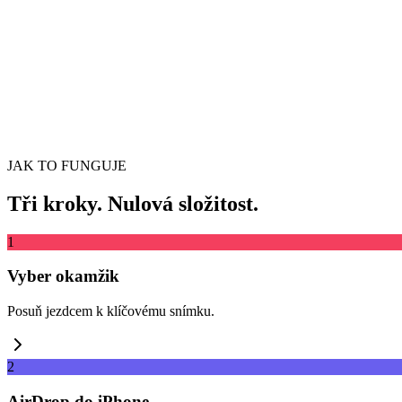
Podporuje MP4, MKV, AVI, MOV, WebM a další
nebo
Přetáhn
Procházet soubory
Extrahovat z URL
Extrahovat
JAK TO FUNGUJE
Tři kroky. Nulová složitost.
1
Vyber okamžik
Posuň jezdcem k klíčovému snímku.
2
AirDrop do iPhone