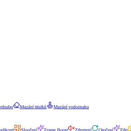
ardsubu
Mazání titulků
Mazání vodoznaku
elikosti
Sloučení
Frame Boost
Ztlumení
Otočení
Filtr