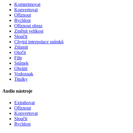
Komprimovat
Konvertovat
Oříznout
Rychlost
Oříznout obraz
Změnit velikost
Sloučit
Chytrá interpolace snímků
Ztlumit
Otočit
Filtr
Snímek
Obrátit
Vodoznak
Titulky
Audio nástroje
Extrahovat
Oříznout
Konvertovat
Sloučit
Rychlost