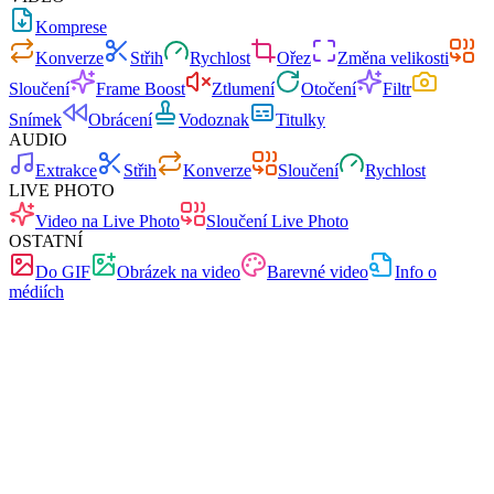
Komprese
Konverze
Střih
Rychlost
Ořez
Změna velikosti
Sloučení
Frame Boost
Ztlumení
Otočení
Filtr
Snímek
Obrácení
Vodoznak
Titulky
AUDIO
Extrakce
Střih
Konverze
Sloučení
Rychlost
LIVE PHOTO
Video na Live Photo
Sloučení Live Photo
OSTATNÍ
Do GIF
Obrázek na video
Barevné video
Info o
médiích
Rychlé
Bez reklam
0 nahrávání
Bez registrace
Konvertor videa