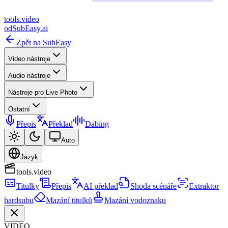
tools
.
video
od
SubEasy.ai
Zpět na SubEasy
Video nástroje
Audio nástroje
Nástroje pro Live Photo
Ostatní
Přepis
Překlad
Dabing
Auto
Jazyk
tools.video
Titulky
Přepis
AI překlad
Shoda scénáře
Extraktor
hardsubu
Mazání titulků
Mazání vodoznaku
VIDEO