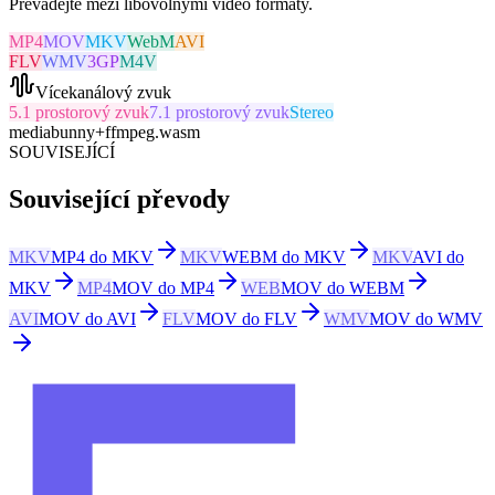
Převádějte mezi libovolnými video formáty.
MP4
MOV
MKV
WebM
AVI
FLV
WMV
3GP
M4V
Vícekanálový zvuk
5.1 prostorový zvuk
7.1 prostorový zvuk
Stereo
mediabunny
+
ffmpeg.wasm
SOUVISEJÍCÍ
Související převody
MKV
MP4 do MKV
MKV
WEBM do MKV
MKV
AVI do
MKV
MP4
MOV do MP4
WEB
MOV do WEBM
AVI
MOV do AVI
FLV
MOV do FLV
WMV
MOV do WMV