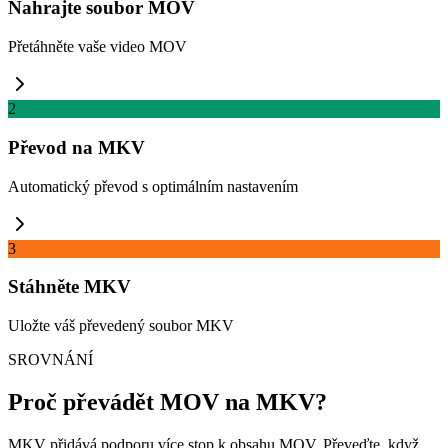
Nahrajte soubor MOV
Přetáhněte vaše video MOV
2
Převod na MKV
Automatický převod s optimálním nastavením
3
Stáhněte MKV
Uložte váš převedený soubor MKV
SROVNÁNÍ
Proč převádět MOV na MKV?
MKV přidává podporu více stop k obsahu MOV. Převeďte, když