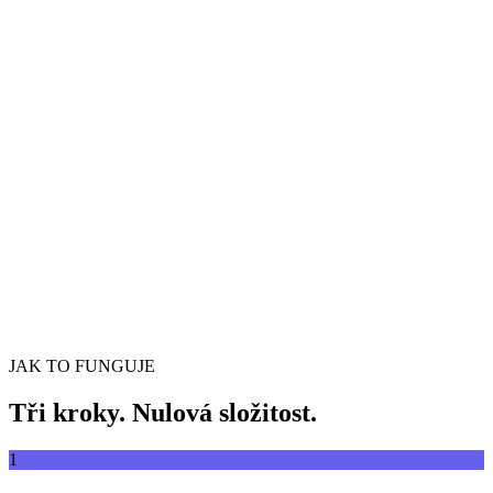
Převádějte videa mezi libovolnými formáty
Přetáhněte video soubor sem
Podporuje MP4, MKV, AVI, MOV, WebM a další
nebo
Procházet soubory
Přetáhněte video soubor sem
.
Procházet soubory
.
Extrahovat z URL
Extrahovat
JAK TO FUNGUJE
Tři kroky. Nulová složitost.
1