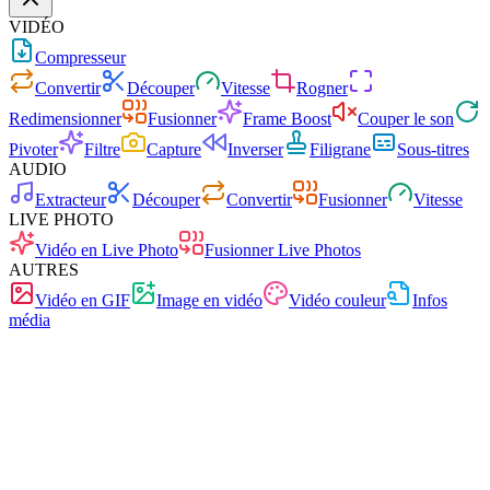
VIDÉO
Compresseur
Convertir
Découper
Vitesse
Rogner
Redimensionner
Fusionner
Frame Boost
Couper le son
Pivoter
Filtre
Capture
Inverser
Filigrane
Sous-titres
AUDIO
Extracteur
Découper
Convertir
Fusionner
Vitesse
LIVE PHOTO
Vidéo en Live Photo
Fusionner Live Photos
AUTRES
Vidéo en GIF
Image en vidéo
Vidéo couleur
Infos
média
Rapide
Sans publicité
0 téléchargement
Sans inscription