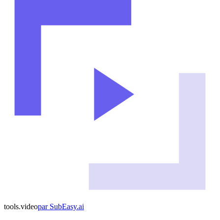
tools
.
video
par
SubEasy.ai