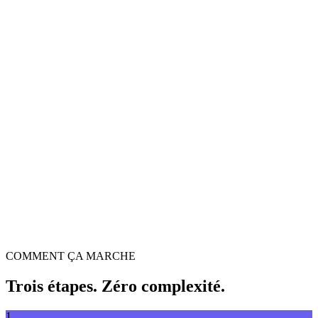
Convertisseur vidéo
Convertissez vos vidéos dans n'importe quel format
Glissez-déposez le fichier vidéo ici
Prend en charge MP4, MKV, AVI, MOV, WebM et plus
ou
Parcourir les fichiers
Glissez-déposez le fichier vidéo ici
.
Parcourir les fichiers
.
Extraire depuis URL
Extraire
COMMENT ÇA MARCHE
Trois étapes. Zéro complexité.
1