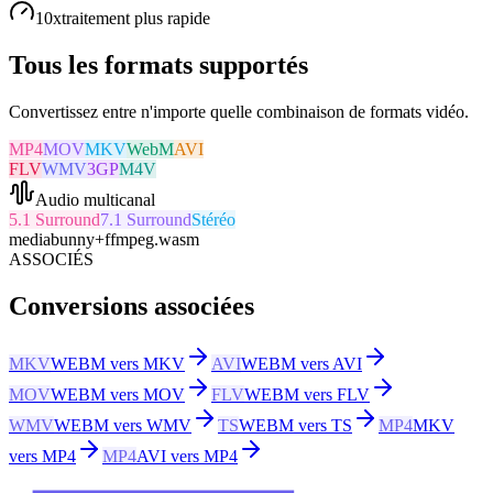
10x
traitement plus rapide
Tous les formats supportés
Convertissez entre n'importe quelle combinaison de formats vidéo.
MP4
MOV
MKV
WebM
AVI
FLV
WMV
3GP
M4V
Audio multicanal
5.1 Surround
7.1 Surround
Stéréo
mediabunny
+
ffmpeg.wasm
ASSOCIÉS
Conversions associées
MKV
WEBM vers MKV
AVI
WEBM vers AVI
MOV
WEBM vers MOV
FLV
WEBM vers FLV
WMV
WEBM vers WMV
TS
WEBM vers TS
MP4
MKV
vers MP4
MP4
AVI vers MP4