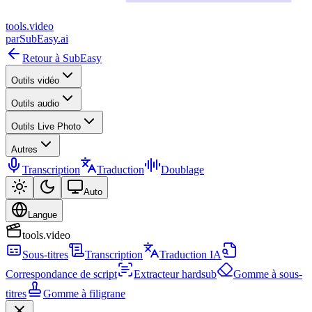
tools
.
video
par
SubEasy.ai
Retour à SubEasy
Outils vidéo
Outils audio
Outils Live Photo
Autres
Transcription
Traduction
Doublage
Auto
Langue
tools.video
Sous-titres
Transcription
Traduction IA
Correspondance de script
Extracteur hardsub
Gomme à sous-
titres
Gomme à filigrane