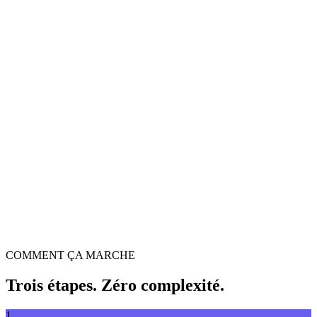
Convertisseur vidéo
Convertissez vos vidéos dans n'importe quel format
Glissez-déposez le fichier vidéo ici
Prend en charge MP4, MKV, AVI, MOV, WebM et plus
ou
Parcourir les fichiers
Glissez-déposez le fichier vidéo ici
.
Parcourir les fichiers
.
Extraire depuis URL
Extraire
COMMENT ÇA MARCHE
Trois étapes. Zéro complexité.
1