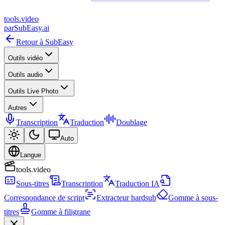
tools
.
video
par
SubEasy.ai
Retour à SubEasy
Outils vidéo
Outils audio
Outils Live Photo
Autres
Transcription
Traduction
Doublage
Auto
Langue
tools.video
Sous-titres
Transcription
Traduction IA
Correspondance de script
Extracteur hardsub
Gomme à sous-
titres
Gomme à filigrane