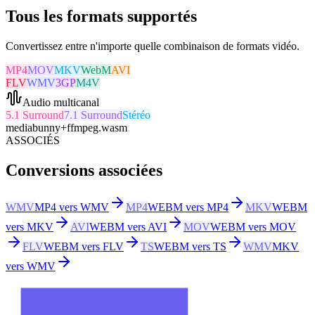
Tous les formats supportés
Convertissez entre n'importe quelle combinaison de formats vidéo.
MP4
MOV
MKV
WebM
AVI
FLV
WMV
3GP
M4V
Audio multicanal
5.1 Surround
7.1 Surround
Stéréo
mediabunny
+
ffmpeg.wasm
ASSOCIÉS
Conversions associées
WMV
MP4 vers WMV
MP4
WEBM vers MP4
MKV
WEBM
vers MKV
AVI
WEBM vers AVI
MOV
WEBM vers MOV
FLV
WEBM vers FLV
TS
WEBM vers TS
WMV
MKV
vers WMV