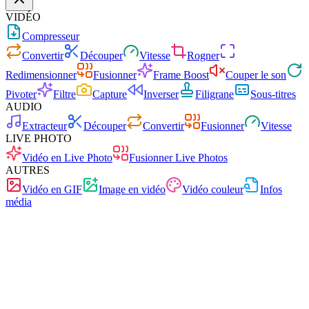
VIDÉO
Compresseur
Convertir
Découper
Vitesse
Rogner
Redimensionner
Fusionner
Frame Boost
Couper le son
Pivoter
Filtre
Capture
Inverser
Filigrane
Sous-titres
AUDIO
Extracteur
Découper
Convertir
Fusionner
Vitesse
LIVE PHOTO
Vidéo en Live Photo
Fusionner Live Photos
AUTRES
Vidéo en GIF
Image en vidéo
Vidéo couleur
Infos
média
Rapide
Sans publicité
0 téléchargement
Sans inscription