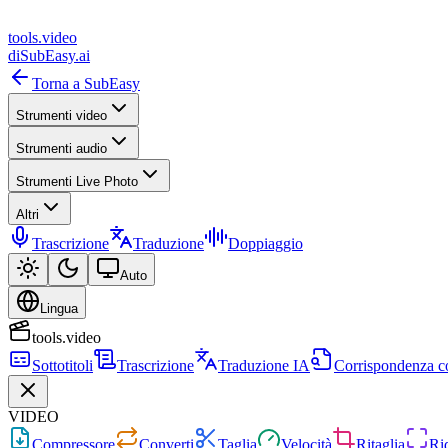
tools
.
video
di
SubEasy.ai
Torna a SubEasy
Strumenti video
Strumenti audio
Strumenti Live Photo
Altri
Trascrizione
Traduzione
Doppiaggio
Auto
Lingua
tools.video
Sottotitoli
Trascrizione
Traduzione IA
Corrispondenza c
VIDEO
Compressore
Converti
Taglia
Velocità
Ritaglia
Ri