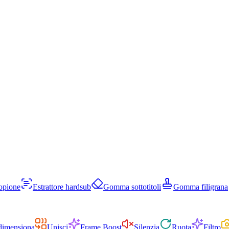
opione
Estrattore hardsub
Gomma sottotitoli
Gomma filigrana
dimensiona
Unisci
Frame Boost
Silenzia
Ruota
Filtro