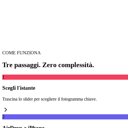
Supporta MP4, MKV, AVI, MOV, WebM e altri
o
Trascina il vide
Sfoglia file
Estrai da URL
Estrai
COME FUNZIONA
Tre passaggi. Zero complessità.
1
Scegli l'istante
Trascina lo slider per scegliere il fotogramma chiave.
2
AirDrop a iPhone