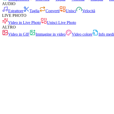
AUDIO
Estrattore
Taglia
Converti
Unisci
Velocità
LIVE PHOTO
Video in Live Photo
Unisci Live Photo
ALTRO
Video in GIF
Immagine in video
Video colore
Info med
Gratuito
Senza pubblicità
0 caricamenti
Senza registrazione
Video in Live Photo
Converti un clip video in una vera Live Photo iOS
Trascina il video qui