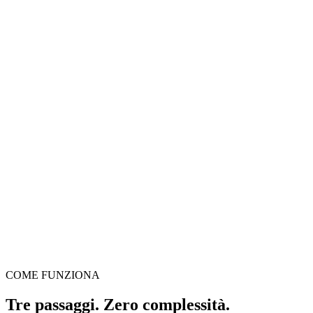
Frame Booster
Video setosi all'istante — fino a 240 fps nel browser
Trascina il video qui
Supporta MP4, MKV, AVI, MOV, WebM e altri
o
Trascina il
Sfoglia file
video qui
.
Sfoglia file
.
Estrai da URL
Estrai
COME FUNZIONA
Tre passaggi. Zero complessità.