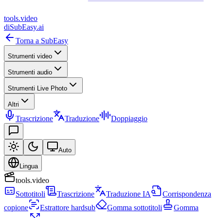
tools
.
video
di
SubEasy.ai
Torna a SubEasy
Strumenti video
Strumenti audio
Strumenti Live Photo
Altri
Trascrizione
Traduzione
Doppiaggio
Auto
Lingua
tools.video
Sottotitoli
Trascrizione
Traduzione IA
Corrispondenza
copione
Estrattore hardsub
Gomma sottotitoli
Gomma