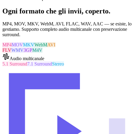
Ogni formato che gli invii, coperto.
MP4, MOV, MKV, WebM, AVI, FLAC, WAV, AAC — se esiste, lo
gestiamo. Supporto completo audio multicanale con preservazione
surround.
MP4
MOV
MKV
WebM
AVI
FLV
WMV
3GP
M4V
Audio multicanale
5.1 Surround
7.1 Surround
Stereo