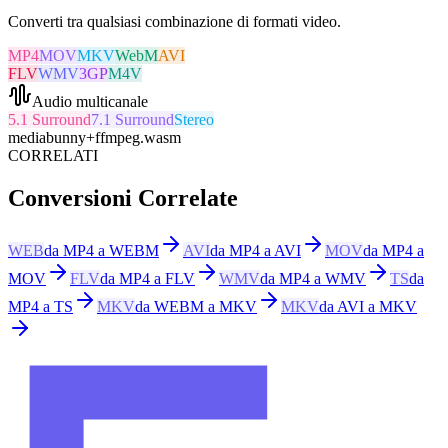
Converti tra qualsiasi combinazione di formati video.
MP4
MOV
MKV
WebM
AVI
FLV
WMV
3GP
M4V
Audio multicanale
5.1 Surround
7.1 Surround
Stereo
mediabunny
+
ffmpeg.wasm
CORRELATI
Conversioni Correlate
WEB
da MP4 a WEBM
AVI
da MP4 a AVI
MOV
da MP4 a
MOV
FLV
da MP4 a FLV
WMV
da MP4 a WMV
TS
da
MP4 a TS
MKV
da WEBM a MKV
MKV
da AVI a MKV