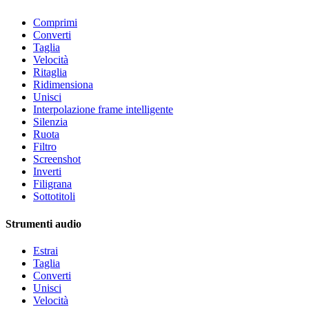
Comprimi
Converti
Taglia
Velocità
Ritaglia
Ridimensiona
Unisci
Interpolazione frame intelligente
Silenzia
Ruota
Filtro
Screenshot
Inverti
Filigrana
Sottotitoli
Strumenti audio
Estrai
Taglia
Converti
Unisci
Velocità