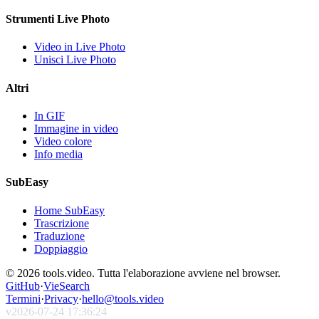
Strumenti Live Photo
Video in Live Photo
Unisci Live Photo
Altri
In GIF
Immagine in video
Video colore
Info media
SubEasy
Home SubEasy
Trascrizione
Traduzione
Doppiaggio
© 2026 tools.video. Tutta l'elaborazione avviene nel browser.
GitHub
·
VieSearch
Termini
·
Privacy
·
hello@tools.video
v
2026-07-24 17:36:24