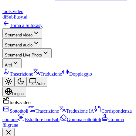
tools
.
video
di
SubEasy.ai
Torna a SubEasy
Strumenti video
Strumenti audio
Strumenti Live Photo
Altri
Trascrizione
Traduzione
Doppiaggio
Auto
Lingua
tools.video
Sottotitoli
Trascrizione
Traduzione IA
Corrispondenza
copione
Estrattore hardsub
Gomma sottotitoli
Gomma
filigrana