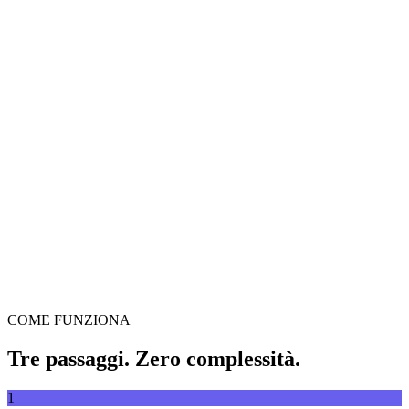
Convertitore video
Converti video tra qualsiasi formato
Trascina il video qui
Supporta MP4, MKV, AVI, MOV, WebM e altri
o
Trascina il
Sfoglia file
video qui
.
Sfoglia file
.
Estrai da URL
Estrai
COME FUNZIONA
Tre passaggi. Zero complessità.
1