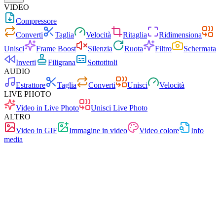
VIDEO
Compressore
Converti
Taglia
Velocità
Ritaglia
Ridimensiona
Unisci
Frame Boost
Silenzia
Ruota
Filtro
Schermata
Inverti
Filigrana
Sottotitoli
AUDIO
Estrattore
Taglia
Converti
Unisci
Velocità
LIVE PHOTO
Video in Live Photo
Unisci Live Photo
ALTRO
Video in GIF
Immagine in video
Video colore
Info
media
Veloce
Senza pubblicità
0 caricamenti
Senza registrazione