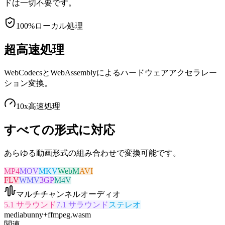
ドは一切不要です。
100%
ローカル処理
超高速処理
WebCodecsとWebAssemblyによるハードウェアアクセラレー
ション変換。
10x
高速処理
すべての形式に対応
あらゆる動画形式の組み合わせで変換可能です。
MP4
MOV
MKV
WebM
AVI
FLV
WMV
3GP
M4V
マルチチャンネルオーディオ
5.1 サラウンド
7.1 サラウンド
ステレオ
mediabunny
+
ffmpeg.wasm
関連