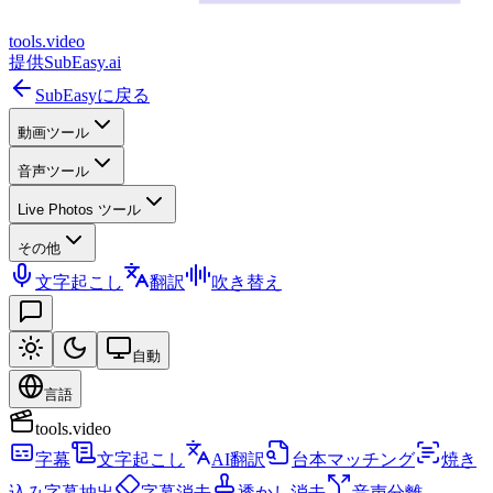
tools
.
video
提供
SubEasy.ai
SubEasyに戻る
動画ツール
音声ツール
Live Photos ツール
その他
文字起こし
翻訳
吹き替え
自動
言語
tools.video
字幕
文字起こし
AI翻訳
台本マッチング
焼き
込み字幕抽出
字幕消去
透かし消去
音声分離