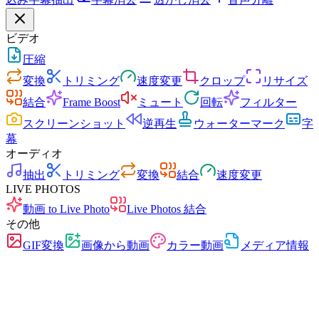
ビデオ
圧縮
変換
トリミング
速度変更
クロップ
リサイズ
結合
Frame Boost
ミュート
回転
フィルター
スクリーンショット
逆再生
ウォーターマーク
字
幕
オーディオ
抽出
トリミング
変換
結合
速度変更
LIVE PHOTOS
動画 to Live Photo
Live Photos 結合
その他
GIF変換
画像から動画
カラー動画
メディア情報
高速
広告なし
アップロード不要