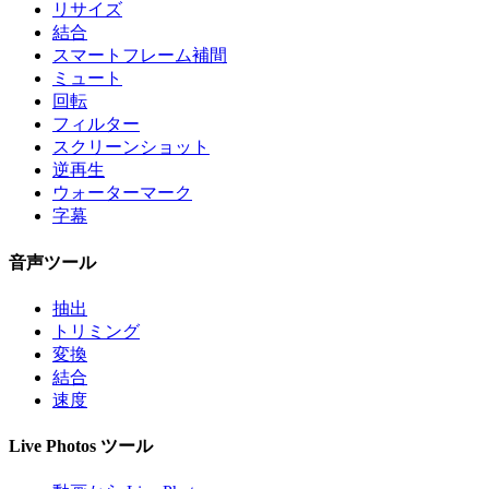
リサイズ
結合
スマートフレーム補間
ミュート
回転
フィルター
スクリーンショット
逆再生
ウォーターマーク
字幕
音声ツール
抽出
トリミング
変換
結合
速度
Live Photos ツール