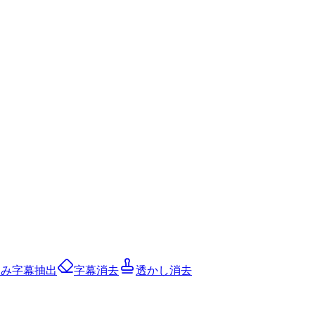
込み字幕抽出
字幕消去
透かし消去