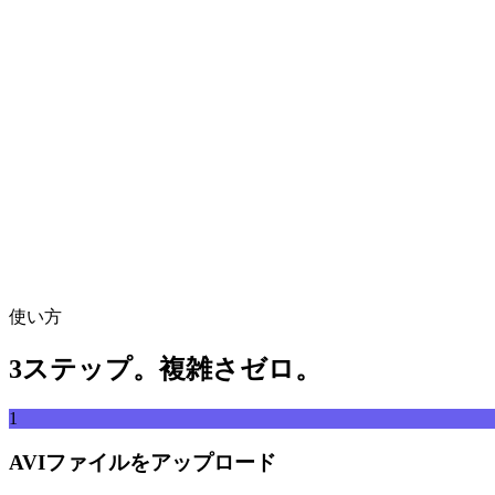
動画ファイルをここにドロップ
MP4、MKV、AVI、MOV、WebMなど対応
または
動画ファ
ファイルを参照
URLから取得
取得
使い方
3ステップ。複雑さゼロ。
1
AVIファイルをアップロード