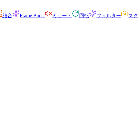
結合
Frame Boost
ミュート
回転
フィルター
ス