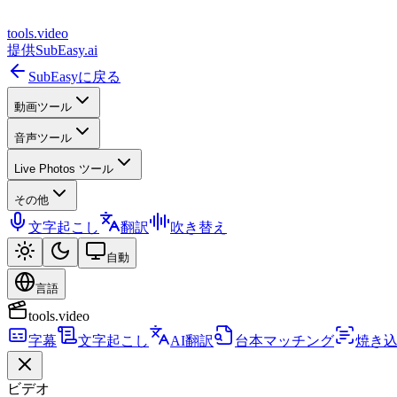
tools
.
video
提供
SubEasy.ai
SubEasyに戻る
動画ツール
音声ツール
Live Photos ツール
その他
文字起こし
翻訳
吹き替え
自動
言語
tools.video
字幕
文字起こし
AI翻訳
台本マッチング
焼き
ビデオ