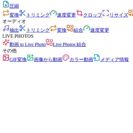
圧縮
変換
トリミング
速度変更
クロップ
リサイズ
オーディオ
抽出
トリミング
変換
結合
速度変更
LIVE PHOTOS
動画 to Live Photo
Live Photos 結合
その他
GIF変換
画像から動画
カラー動画
メディア情報
高速
広告なし
アップロード不要
登録不要
動画変換
あらゆるフォーマット間で動画を変換