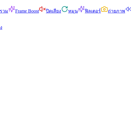
รวม
Frame Boost
ปิดเสียง
หมุน
ฟิลเตอร์
ถ่ายภาพ
ยง