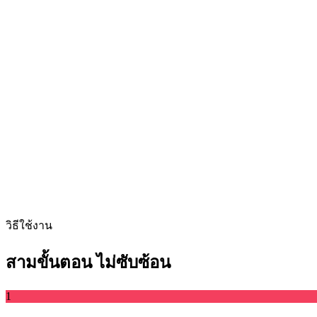
ลากไฟล์วิดีโอมาวางที่นี่
รองรับ MP4, MKV, AVI, MOV, WebM และอื่นๆ
หรือ
ลากไฟล์วิดีโอม
เรียกดูไฟล์
ดึงจาก URL
ดึง
วิธีใช้งาน
สามขั้นตอน ไม่ซับซ้อน
1