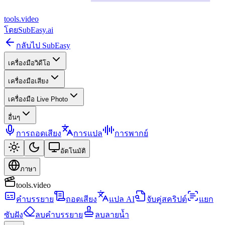
tools
.
video
โดย
SubEasy.ai
กลับไป SubEasy
เครื่องมือวิดีโอ
เครื่องมือเสียง
เครื่องมือ Live Photo
อื่นๆ
การถอดเสียง
การแปล
การพากย์
อัตโนมัติ
ภาษา
tools.video
คำบรรยาย
ถอดเสียง
แปล AI
จับคู่สคริปต์
แยก
ซับฝัง
ลบคำบรรยาย
ลบลายน้ำ