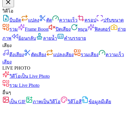
วิดีโอ
บีบอัด
แปลง
ตัด
ความเร็ว
ครอป
ปรับขนาด
รวม
Frame Boost
ปิดเสียง
หมุน
ฟิลเตอร์
ถ่าย
ภาพ
ย้อนกลับ
ลายน้ำ
คำบรรยาย
เสียง
ดึงเสียง
ตัดเสียง
แปลงเสียง
รวมเสียง
ความเร็ว
เสียง
LIVE PHOTO
วิดีโอเป็น Live Photo
รวม Live Photo
อื่นๆ
เป็น GIF
ภาพเป็นวิดีโอ
วิดีโอสี
ข้อมูลมีเดีย
ฟรี
ไม่มีโฆษณา
ไม่อัปโหลด