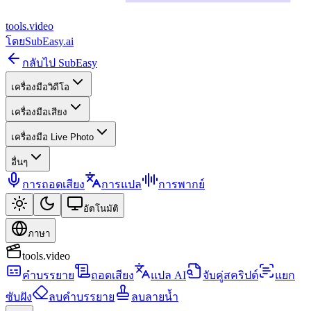
tools
.
video
โดย
SubEasy.ai
กลับไป SubEasy
เครื่องมือวิดีโอ
เครื่องมือเสียง
เครื่องมือ Live Photo
อื่นๆ
การถอดเสียง
การแปล
การพากย์
อัตโนมัติ
ภาษา
tools.video
คำบรรยาย
ถอดเสียง
แปล AI
จับคู่สคริปต์
แยก
ซับฝัง
ลบคำบรรยาย
ลบลายน้ำ