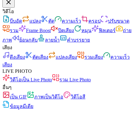
วิดีโอ
บีบอัด
แปลง
ตัด
ความเร็ว
ครอป
ปรับขนาด
รวม
Frame Boost
ปิดเสียง
หมุน
ฟิลเตอร์
ถ่าย
ภาพ
ย้อนกลับ
ลายน้ำ
คำบรรยาย
เสียง
ดึงเสียง
ตัดเสียง
แปลงเสียง
รวมเสียง
ความเร็ว
เสียง
LIVE PHOTO
วิดีโอเป็น Live Photo
รวม Live Photo
อื่นๆ
เป็น GIF
ภาพเป็นวิดีโอ
วิดีโอสี
ข้อมูลมีเดีย
ฟรี
ไม่มีโฆษณา
ไม่อัปโหลด