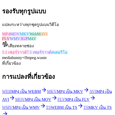
รองรับทุกรูปแบบ
แปลงระหว่างทุกชุดรูปแบบวิดีโอ
MP4
MOV
MKV
WebM
AVI
FLV
WMV
3GP
M4V
เสียงหลายช่อง
5.1 เซอร์ราวด์
7.1 เซอร์ราวด์
สเตอริโอ
mediabunny
+
ffmpeg.wasm
ที่เกี่ยวข้อง
การแปลงที่เกี่ยวข้อง
WEB
MP4 เป็น WEBM
MKV
MP4 เป็น MKV
AVI
MP4 เป็น
AVI
MOV
MP4 เป็น MOV
FLV
MP4 เป็น FLV
WMV
MP4 เป็น WMV
TS
WEBM เป็น TS
TS
MKV เป็น TS