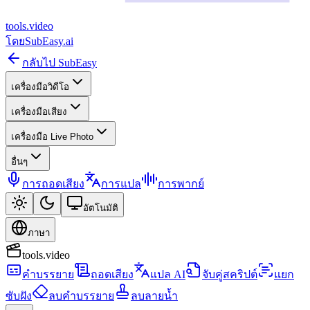
tools
.
video
โดย
SubEasy.ai
กลับไป SubEasy
เครื่องมือวิดีโอ
เครื่องมือเสียง
เครื่องมือ Live Photo
อื่นๆ
การถอดเสียง
การแปล
การพากย์
อัตโนมัติ
ภาษา
tools.video
คำบรรยาย
ถอดเสียง
แปล AI
จับคู่สคริปต์
แยก
ซับฝัง
ลบคำบรรยาย
ลบลายน้ำ