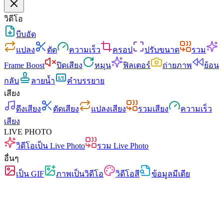
วิดีโอ
บีบอัด
แปลง
ตัด
ความเร็ว
ครอป
ปรับขนาด
รวม
Frame Boost
ปิดเสียง
หมุน
ฟิลเตอร์
ถ่ายภาพ
ย้อน
กลับ
ลายน้ำ
คำบรรยาย
เสียง
ดึงเสียง
ตัดเสียง
แปลงเสียง
รวมเสียง
ความเร็ว
เสียง
LIVE PHOTO
วิดีโอเป็น Live Photo
รวม Live Photo
อื่นๆ
เป็น GIF
ภาพเป็นวิดีโอ
วิดีโอสี
ข้อมูลมีเดีย
เร็ว
ไม่มีโฆษณา
ไม่อัปโหลด