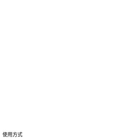
影片轉換
在各種格式之間自由轉換影片
拖曳影片檔案到此處
支援 MP4、MKV、AVI、MOV、WebM 等格式
或
拖曳影片檔案
瀏覽檔案
到此處
.
瀏覽檔案
.
從 URL 擷取
擷取
使用方式