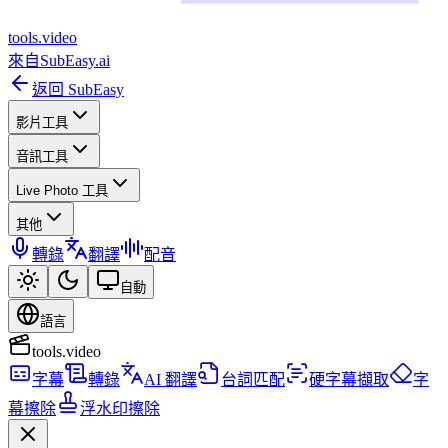
tools
.
video
來自
SubEasy.ai
返回 SubEasy
影片工具
音訊工具
Live Photo 工具
其他
轉錄
翻譯
配音
自動
語言
tools.video
字幕
轉錄
AI 翻譯
台詞匹配
硬字幕擷取
字
幕擦除
浮水印擦除