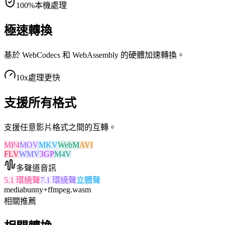
100%
本機處理
極速轉換
基於 WebCodecs 和 WebAssembly 的硬體加速轉換。
10x
處理更快
支援所有格式
支援任意影片格式之間的互轉。
MP4
MOV
MKV
WebM
AVI
FLV
WMV
3GP
M4V
多聲道音訊
5.1 環繞聲
7.1 環繞聲
立體聲
mediabunny
+
ffmpeg.wasm
相關推薦