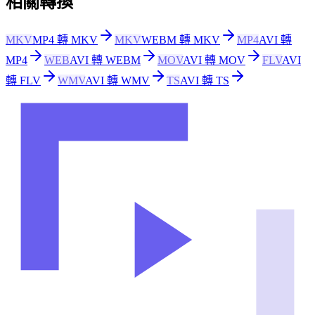
相關轉換
MKV
MP4 轉 MKV
MKV
WEBM 轉 MKV
MP4
AVI 轉
MP4
WEB
AVI 轉 WEBM
MOV
AVI 轉 MOV
FLV
AVI
轉 FLV
WMV
AVI 轉 WMV
TS
AVI 轉 TS