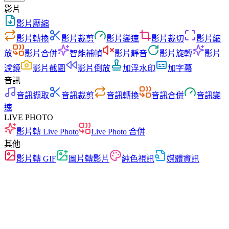
影片
影片壓縮
影片轉換
影片裁剪
影片變速
影片裁切
影片縮
放
影片合併
智能補幀
影片靜音
影片旋轉
影片
濾鏡
影片截圖
影片倒放
加浮水印
加字幕
音訊
音訊擷取
音訊裁剪
音訊轉換
音訊合併
音訊變
速
LIVE PHOTO
影片轉 Live Photo
Live Photo 合併
其他
影片轉 GIF
圖片轉影片
純色視訊
媒體資訊
快速
無廣告
零上傳
無需註冊