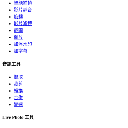
智能補幀
影片靜音
旋轉
影片濾鏡
截圖
倒放
加浮水印
加字幕
音訊工具
擷取
裁剪
轉換
合併
變速
Live Photo 工具