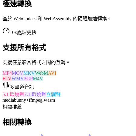
極速轉換
基於 WebCodecs 和 WebAssembly 的硬體加速轉換。
10x
處理更快
支援所有格式
支援任意影片格式之間的互轉。
MP4
MOV
MKV
WebM
AVI
FLV
WMV
3GP
M4V
多聲道音訊
5.1 環繞聲
7.1 環繞聲
立體聲
mediabunny
+
ffmpeg.wasm
相關推薦
相關轉換