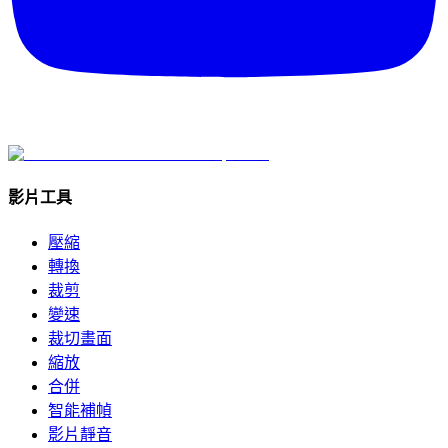
影片工具
壓縮
轉換
裁剪
變速
裁切畫面
縮放
合併
智能補幀
影片靜音