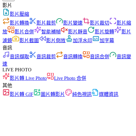
影片
影片壓縮
影片轉換
影片裁剪
影片變速
影片裁切
影片縮
放
影片合併
智能補幀
影片靜音
影片旋轉
影片
濾鏡
影片截圖
影片倒放
加浮水印
加字幕
音訊
音訊擷取
音訊裁剪
音訊轉換
音訊合併
音訊變
速
LIVE PHOTO
影片轉 Live Photo
Live Photo 合併
其他
影片轉 GIF
圖片轉影片
純色視訊
媒體資訊
快速
無廣告
零上傳
無需註冊