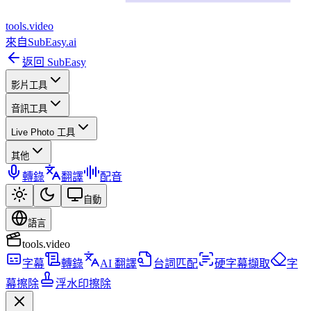
tools
.
video
來自
SubEasy.ai
返回 SubEasy
影片工具
音訊工具
Live Photo 工具
其他
轉錄
翻譯
配音
自動
語言
tools.video
字幕
轉錄
AI 翻譯
台詞匹配
硬字幕擷取
字
幕擦除
浮水印擦除