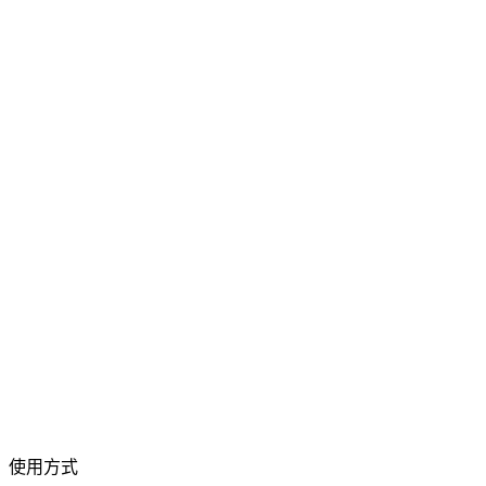
影片轉換
在各種格式之間自由轉換影片
拖曳影片檔案到此處
支援 MP4、MKV、AVI、MOV、WebM 等格式
或
拖曳影片檔案
瀏覽檔案
到此處
.
瀏覽檔案
.
從 URL 擷取
擷取
使用方式