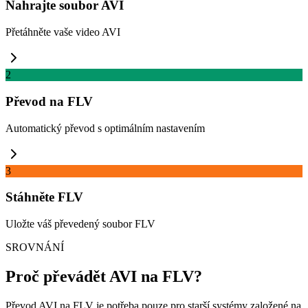
Nahrajte soubor AVI
Přetáhněte vaše video AVI
2
Převod na FLV
Automatický převod s optimálním nastavením
3
Stáhněte FLV
Uložte váš převedený soubor FLV
SROVNÁNÍ
Proč převádět AVI na FLV?
Převod AVI na FLV je potřeba pouze pro starší systémy založené na