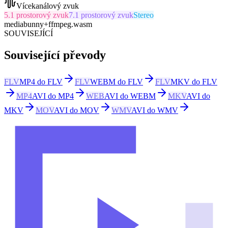
Vícekanálový zvuk
5.1 prostorový zvuk
7.1 prostorový zvuk
Stereo
mediabunny
+
ffmpeg.wasm
SOUVISEJÍCÍ
Související převody
FLV
MP4 do FLV
FLV
WEBM do FLV
FLV
MKV do FLV
MP4
AVI do MP4
WEB
AVI do WEBM
MKV
AVI do
MKV
MOV
AVI do MOV
WMV
AVI do WMV