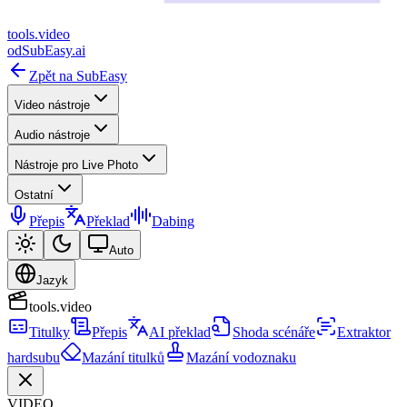
tools
.
video
od
SubEasy.ai
Zpět na SubEasy
Video nástroje
Audio nástroje
Nástroje pro Live Photo
Ostatní
Přepis
Překlad
Dabing
Auto
Jazyk
tools.video
Titulky
Přepis
AI překlad
Shoda scénáře
Extraktor
hardsubu
Mazání titulků
Mazání vodoznaku
VIDEO