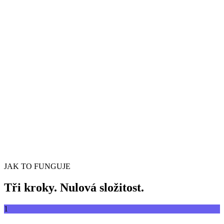
Převádějte videa mezi libovolnými formáty
Přetáhněte video soubor sem
Podporuje MP4, MKV, AVI, MOV, WebM a další
nebo
Procházet soubory
Přetáhněte video soubor sem
.
Procházet soubory
.
Extrahovat z URL
Extrahovat
JAK TO FUNGUJE
Tři kroky. Nulová složitost.
1