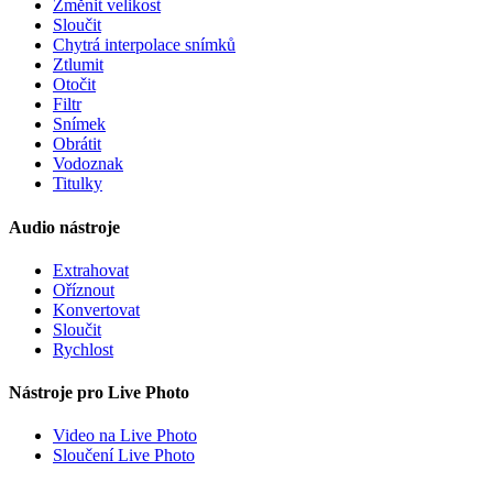
Změnit velikost
Sloučit
Chytrá interpolace snímků
Ztlumit
Otočit
Filtr
Snímek
Obrátit
Vodoznak
Titulky
Audio nástroje
Extrahovat
Oříznout
Konvertovat
Sloučit
Rychlost
Nástroje pro Live Photo
Video na Live Photo
Sloučení Live Photo