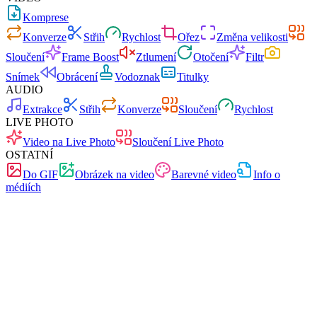
Komprese
Konverze
Střih
Rychlost
Ořez
Změna velikosti
Sloučení
Frame Boost
Ztlumení
Otočení
Filtr
Snímek
Obrácení
Vodoznak
Titulky
AUDIO
Extrakce
Střih
Konverze
Sloučení
Rychlost
LIVE PHOTO
Video na Live Photo
Sloučení Live Photo
OSTATNÍ
Do GIF
Obrázek na video
Barevné video
Info o
médiích
Rychlé
Bez reklam
0 nahrávání
Bez registrace
Konvertor videa