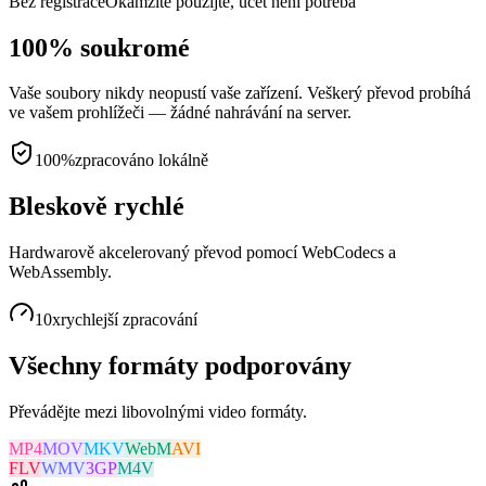
Bez registrace
Okamžitě použijte, účet není potřeba
100% soukromé
Vaše soubory nikdy neopustí vaše zařízení. Veškerý převod probíhá
ve vašem prohlížeči — žádné nahrávání na server.
100%
zpracováno lokálně
Bleskově rychlé
Hardwarově akcelerovaný převod pomocí WebCodecs a
WebAssembly.
10x
rychlejší zpracování
Všechny formáty podporovány
Převádějte mezi libovolnými video formáty.
MP4
MOV
MKV
WebM
AVI
FLV
WMV
3GP
M4V