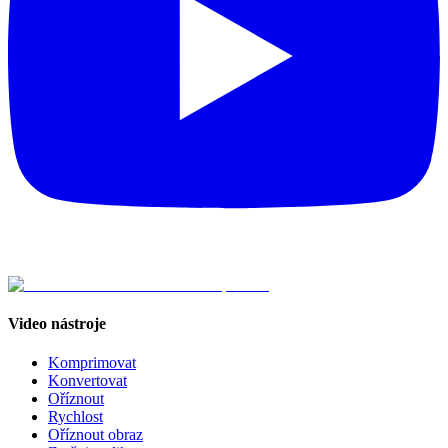
Video nástroje
Komprimovat
Konvertovat
Oříznout
Rychlost
Oříznout obraz