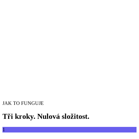
Převádějte videa mezi libovolnými formáty
Přetáhněte video soubor sem
Podporuje MP4, MKV, AVI, MOV, WebM a další
nebo
Procházet soubory
Přetáhněte video soubor sem
.
Procházet soubory
.
Extrahovat z URL
Extrahovat
JAK TO FUNGUJE
Tři kroky. Nulová složitost.
1