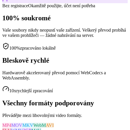
Bez registrace
Okamžitě použijte, účet není potřeba
100% soukromé
Vaše soubory nikdy neopustí vaše zařízení. Veškerý převod probíhá
ve vašem prohlížeči — žádné nahrávání na server.
100%
zpracováno lokálně
Bleskově rychlé
Hardwarově akcelerovaný převod pomocí WebCodecs a
WebAssembly.
10x
rychlejší zpracování
Všechny formáty podporovány
Převádějte mezi libovolnými video formáty.
MP4
MOV
MKV
WebM
AVI