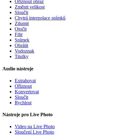
Oříznout obraz
Změnit velikost
Sloučit
Chytrá interpolace snímků
Ztlumit
Otočit
Filtr
Snímek
Obrátit
Vodoznak
Titulky
Audio nástroje
Extrahovat
Oříznout
Konvertovat
Sloučit
Rychlost
Nástroje pro Live Photo
Video na Live Photo
Sloučení Live Photo