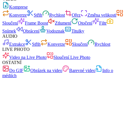
Komprese
Konverze
Střih
Rychlost
Ořez
Změna velikosti
Sloučení
Frame Boost
Ztlumení
Otočení
Filtr
Snímek
Obrácení
Vodoznak
Titulky
AUDIO
Extrakce
Střih
Konverze
Sloučení
Rychlost
LIVE PHOTO
Video na Live Photo
Sloučení Live Photo
OSTATNÍ
Do GIF
Obrázek na video
Barevné video
Info o
médiích
Rychlé
Bez reklam
0 nahrávání
Bez registrace
Konvertor videa