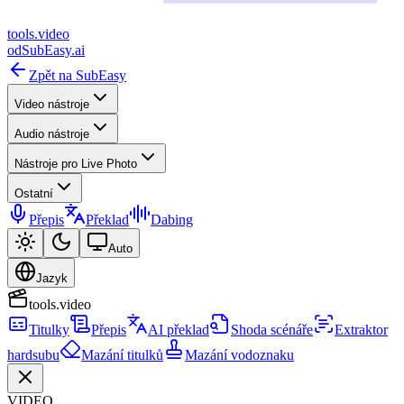
tools
.
video
od
SubEasy.ai
Zpět na SubEasy
Video nástroje
Audio nástroje
Nástroje pro Live Photo
Ostatní
Přepis
Překlad
Dabing
Auto
Jazyk
tools.video
Titulky
Přepis
AI překlad
Shoda scénáře
Extraktor
hardsubu
Mazání titulků
Mazání vodoznaku
VIDEO