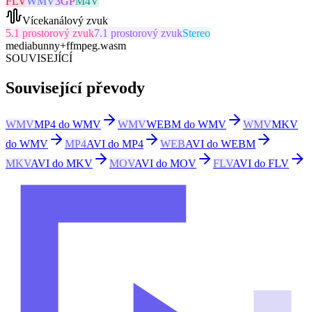
FLV
WMV
3GP
M4V
Vícekanálový zvuk
5.1 prostorový zvuk
7.1 prostorový zvuk
Stereo
mediabunny
+
ffmpeg.wasm
SOUVISEJÍCÍ
Související převody
WMV
MP4 do WMV
WMV
WEBM do WMV
WMV
MKV
do WMV
MP4
AVI do MP4
WEB
AVI do WEBM
MKV
AVI do MKV
MOV
AVI do MOV
FLV
AVI do FLV