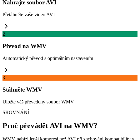
Nahrajte soubor AVI
Přetáhněte vaše video AVI
2
Převod na WMV
Automatický převod s optimálním nastavením
3
Stáhněte WMV
Uložte váš převedený soubor WMV
SROVNÁNÍ
Proč převádět AVI na WMV?
WMV nabízí lepší kompresi než AVI při zachování kompatibility s