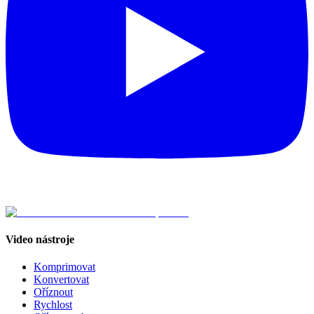
Video nástroje
Komprimovat
Konvertovat
Oříznout
Rychlost