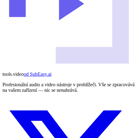
tools
.
video
od
SubEasy.ai
Profesionální audio a video nástroje v prohlížeči. Vše se zpracovává
na vašem zařízení — nic se nenahrává.