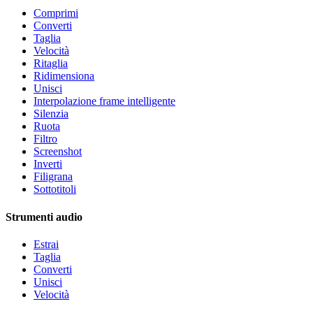
Comprimi
Converti
Taglia
Velocità
Ritaglia
Ridimensiona
Unisci
Interpolazione frame intelligente
Silenzia
Ruota
Filtro
Screenshot
Inverti
Filigrana
Sottotitoli
Strumenti audio
Estrai
Taglia
Converti
Unisci
Velocità