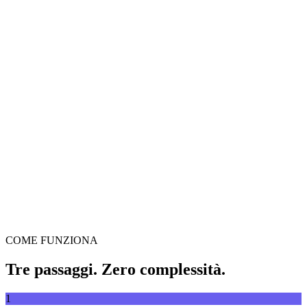
Convertitore video
Converti video tra qualsiasi formato
Trascina il video qui
Supporta MP4, MKV, AVI, MOV, WebM e altri
o
Trascina il
Sfoglia file
video qui
.
Sfoglia file
.
Estrai da URL
Estrai
COME FUNZIONA
Tre passaggi. Zero complessità.
1