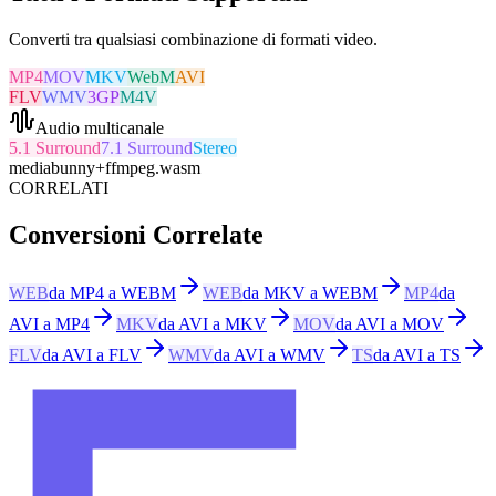
Converti tra qualsiasi combinazione di formati video.
MP4
MOV
MKV
WebM
AVI
FLV
WMV
3GP
M4V
Audio multicanale
5.1 Surround
7.1 Surround
Stereo
mediabunny
+
ffmpeg.wasm
CORRELATI
Conversioni Correlate
WEB
da MP4 a WEBM
WEB
da MKV a WEBM
MP4
da
AVI a MP4
MKV
da AVI a MKV
MOV
da AVI a MOV
FLV
da AVI a FLV
WMV
da AVI a WMV
TS
da AVI a TS