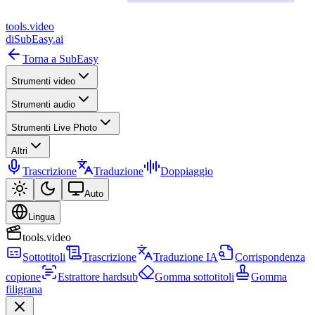
tools
.
video
di
SubEasy.ai
Torna a SubEasy
Strumenti video
Strumenti audio
Strumenti Live Photo
Altri
Trascrizione
Traduzione
Doppiaggio
Auto
Lingua
tools.video
Sottotitoli
Trascrizione
Traduzione IA
Corrispondenza
copione
Estrattore hardsub
Gomma sottotitoli
Gomma
filigrana