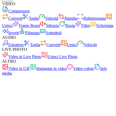
VIDEO
Compressore
Converti
Taglia
Velocità
Ritaglia
Ridimensiona
Unisci
Frame Boost
Silenzia
Ruota
Filtro
Schermata
Inverti
Filigrana
Sottotitoli
AUDIO
Estrattore
Taglia
Converti
Unisci
Velocità
LIVE PHOTO
Video in Live Photo
Unisci Live Photo
ALTRO
Video in GIF
Immagine in video
Video colore
Info
media
Veloce
Senza pubblicità
0 caricamenti
Senza registrazione