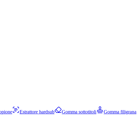
opione
Estrattore hardsub
Gomma sottotitoli
Gomma filigrana