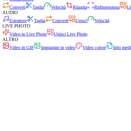
Converti
Taglia
Velocità
Ritaglia
Ridimensiona
Un
AUDIO
Estrattore
Taglia
Converti
Unisci
Velocità
LIVE PHOTO
Video in Live Photo
Unisci Live Photo
ALTRO
Video in GIF
Immagine in video
Video colore
Info med
Veloce
Senza pubblicità
0 caricamenti
Senza registrazione
Convertitore video
Converti video tra qualsiasi formato