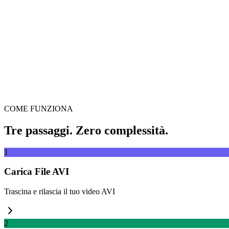
Trascina il video qui
Supporta MP4, MKV, AVI, MOV, WebM e altri
o
Trascina il vide
Sfoglia file
Estrai da URL
Estrai
COME FUNZIONA
Tre passaggi. Zero complessità.
1
Carica File AVI
Trascina e rilascia il tuo video AVI
2