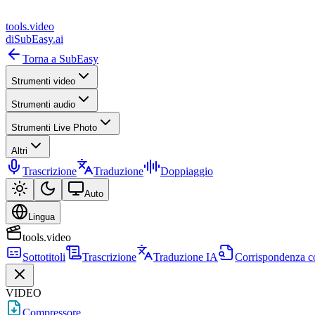
tools
.
video
di
SubEasy.ai
Torna a SubEasy
Strumenti video
Strumenti audio
Strumenti Live Photo
Altri
Trascrizione
Traduzione
Doppiaggio
Auto
Lingua
tools.video
Sottotitoli
Trascrizione
Traduzione IA
Corrispondenza c
VIDEO
Compressore