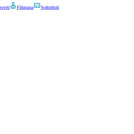
nverti
Filigrana
Sottotitoli