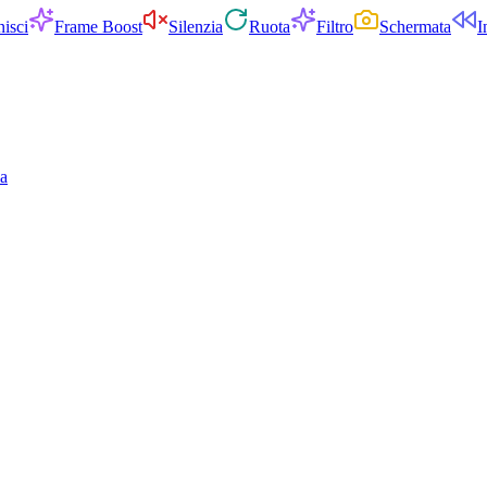
isci
Frame Boost
Silenzia
Ruota
Filtro
Schermata
I
ia