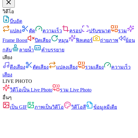
วิดีโอ
บีบอัด
แปลง
ตัด
ความเร็ว
ครอป
ปรับขนาด
รวม
Frame Boost
ปิดเสียง
หมุน
ฟิลเตอร์
ถ่ายภาพ
ย้อน
กลับ
ลายน้ำ
คำบรรยาย
เสียง
ดึงเสียง
ตัดเสียง
แปลงเสียง
รวมเสียง
ความเร็ว
เสียง
LIVE PHOTO
วิดีโอเป็น Live Photo
รวม Live Photo
อื่นๆ
เป็น GIF
ภาพเป็นวิดีโอ
วิดีโอสี
ข้อมูลมีเดีย
เร็ว
ไม่มีโฆษณา
ไม่อัปโหลด