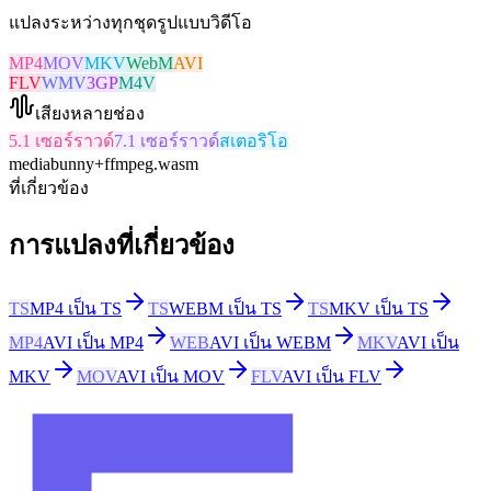
แปลงระหว่างทุกชุดรูปแบบวิดีโอ
MP4
MOV
MKV
WebM
AVI
FLV
WMV
3GP
M4V
เสียงหลายช่อง
5.1 เซอร์ราวด์
7.1 เซอร์ราวด์
สเตอริโอ
mediabunny
+
ffmpeg.wasm
ที่เกี่ยวข้อง
การแปลงที่เกี่ยวข้อง
TS
MP4 เป็น TS
TS
WEBM เป็น TS
TS
MKV เป็น TS
MP4
AVI เป็น MP4
WEB
AVI เป็น WEBM
MKV
AVI เป็น
MKV
MOV
AVI เป็น MOV
FLV
AVI เป็น FLV