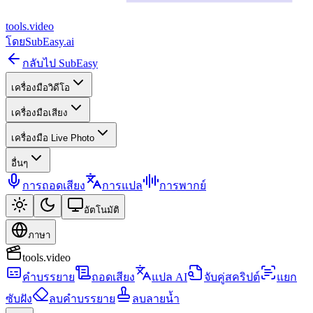
tools
.
video
โดย
SubEasy.ai
กลับไป SubEasy
เครื่องมือวิดีโอ
เครื่องมือเสียง
เครื่องมือ Live Photo
อื่นๆ
การถอดเสียง
การแปล
การพากย์
อัตโนมัติ
ภาษา
tools.video
คำบรรยาย
ถอดเสียง
แปล AI
จับคู่สคริปต์
แยก
ซับฝัง
ลบคำบรรยาย
ลบลายน้ำ