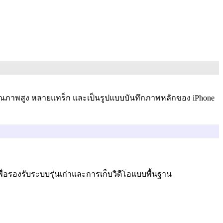
คุณภาพสูง หลายแทร็ก และเป็นรูปแบบบันทึกภาพหลักของ iPhone
้เพื่อรองรับระบบรุ่นเก่าและการเก็บวิดีโอแบบพื้นฐาน