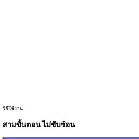
แปลงวิดีโอระหว่างรูปแบบต่างๆ ได้อย่างอิสระ
ลากไฟล์วิดีโอมาวางที่นี่
รองรับ MP4, MKV, AVI, MOV, WebM และอื่นๆ
หรือ
ลากไฟล์วิดีโอม
เรียกดูไฟล์
ดึงจาก URL
ดึง
วิธีใช้งาน
สามขั้นตอน ไม่ซับซ้อน