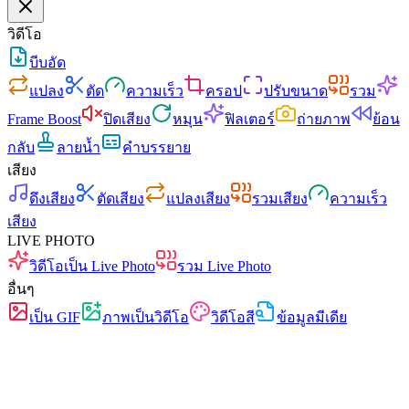
วิดีโอ
บีบอัด
แปลง
ตัด
ความเร็ว
ครอป
ปรับขนาด
รวม
Frame Boost
ปิดเสียง
หมุน
ฟิลเตอร์
ถ่ายภาพ
ย้อน
กลับ
ลายน้ำ
คำบรรยาย
เสียง
ดึงเสียง
ตัดเสียง
แปลงเสียง
รวมเสียง
ความเร็ว
เสียง
LIVE PHOTO
วิดีโอเป็น Live Photo
รวม Live Photo
อื่นๆ
เป็น GIF
ภาพเป็นวิดีโอ
วิดีโอสี
ข้อมูลมีเดีย
เร็ว
ไม่มีโฆษณา
ไม่อัปโหลด