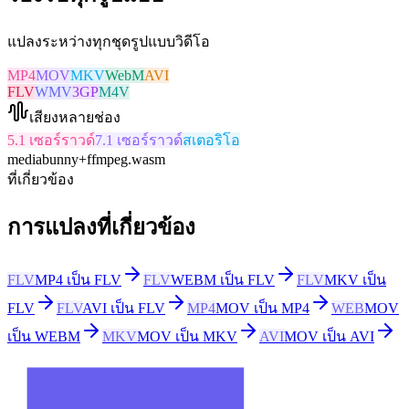
แปลงระหว่างทุกชุดรูปแบบวิดีโอ
MP4
MOV
MKV
WebM
AVI
FLV
WMV
3GP
M4V
เสียงหลายช่อง
5.1 เซอร์ราวด์
7.1 เซอร์ราวด์
สเตอริโอ
mediabunny
+
ffmpeg.wasm
ที่เกี่ยวข้อง
การแปลงที่เกี่ยวข้อง
FLV
MP4 เป็น FLV
FLV
WEBM เป็น FLV
FLV
MKV เป็น
FLV
FLV
AVI เป็น FLV
MP4
MOV เป็น MP4
WEB
MOV
เป็น WEBM
MKV
MOV เป็น MKV
AVI
MOV เป็น AVI