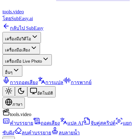
tools
.
video
โดย
SubEasy.ai
กลับไป SubEasy
เครื่องมือวิดีโอ
เครื่องมือเสียง
เครื่องมือ Live Photo
อื่นๆ
การถอดเสียง
การแปล
การพากย์
อัตโนมัติ
ภาษา
tools.video
คำบรรยาย
ถอดเสียง
แปล AI
จับคู่สคริปต์
แยก
ซับฝัง
ลบคำบรรยาย
ลบลายน้ำ