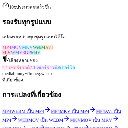
10x
ประมวลผลเร็วขึ้น
รองรับทุกรูปแบบ
แปลงระหว่างทุกชุดรูปแบบวิดีโอ
MP4
MOV
MKV
WebM
AVI
FLV
WMV
3GP
M4V
เสียงหลายช่อง
5.1 เซอร์ราวด์
7.1 เซอร์ราวด์
สเตอริโอ
mediabunny
+
ffmpeg.wasm
ที่เกี่ยวข้อง
การแปลงที่เกี่ยวข้อง
MP4
WEBM เป็น MP4
MP4
MKV เป็น MP4
MP4
AVI เป็น
MP4
WEB
MOV เป็น WEBM
MKV
MOV เป็น MKV