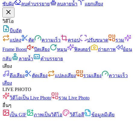
ซับฝัง
ลบคำบรรยาย
ลบลายน้ำ
แยกเสียง
วิดีโอ
บีบอัด
แปลง
ตัด
ความเร็ว
ครอป
ปรับขนาด
รวม
Frame Boost
ปิดเสียง
หมุน
ฟิลเตอร์
ถ่ายภาพ
ย้อน
กลับ
ลายน้ำ
คำบรรยาย
เสียง
ดึงเสียง
ตัดเสียง
แปลงเสียง
รวมเสียง
ความเร็ว
เสียง
LIVE PHOTO
วิดีโอเป็น Live Photo
รวม Live Photo
อื่นๆ
เป็น GIF
ภาพเป็นวิดีโอ
วิดีโอสี
ข้อมูลมีเดีย
เร็ว